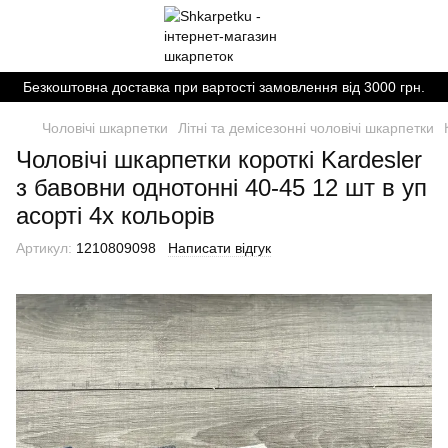
Безкоштовна доставка при вартості замовлення від 3000 грн.
Чоловічі шкарпетки
Літні та демісезонні чоловічі шкарпетки
Чоловічі шкарпетки короткі Kardesler
з бавовни однотонні 40-45 12 шт в уп
асорті 4х кольорів
Артикул:
1210809098
Написати відгук