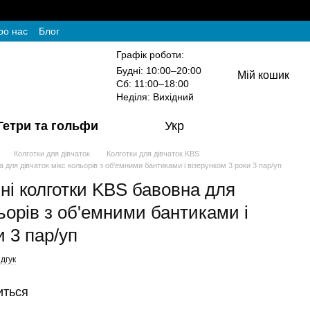
ро нас
Блог
Графік роботи:
Будні: 10:00–20:00
Мій кошик
Сб: 11:00–18:00
Неділя: Вихідний
Гетри та гольфи
Укр
Колготки для дівчаток
Колготки для дівчаток KBS
 для дівчаток мікс кольорів з об'емними бантиками і візерунком 3 роки 3 пар/уп
ні колготки KBS бавовна для
льорів з об'емними бантиками і
и 3 пар/уп
дгук
иться