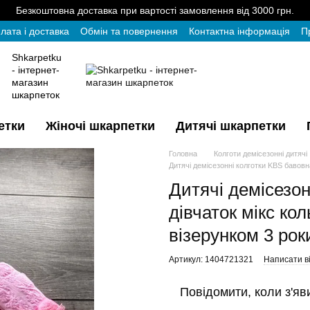
Безкоштовна доставка при вартості замовлення від 3000 грн.
лата і доставка
Обмін та повернення
Контактна інформація
П
Shkarpetku
- інтернет-
магазин
шкарпеток
етки
Жіночі шкарпетки
Дитячі шкарпетки
Головна
Колготи демісезонні дитячі
Дитячі демісезонні колготки KBS бавовна
Дитячі демісезон
дівчаток мікс ко
візерунком 3 рок
Артикул: 1404721321
Написати ві
Повідомити, коли з'яв