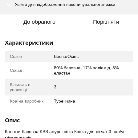
%
Увійти
для відображення накопичувальної знижки
До обраного
Порівняти
Характеристики
Сезон
Весна/Осінь
80% бавовна, 17% поліамід, 3%
Склад
еластан
Кількість в
3
упаковці
Країна виробник
Туреччина
Опис
Колготи бавовна KBS ажурні сітка Квітка для дівчат 3 пар/уп.
мікс кольорів