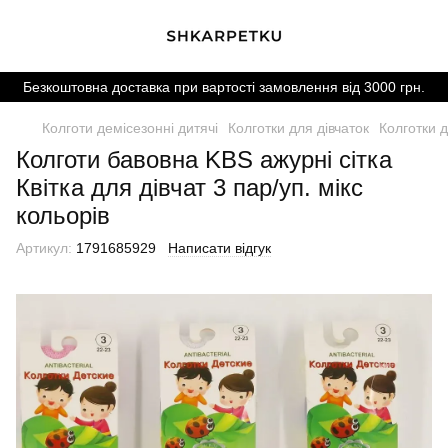
Безкоштовна доставка при вартості замовлення від 3000 грн.
Колготи демісезонні дитячі
Колготки для дівчаток
Колготки д
Колготи бавовна KBS ажурні сітка
Квітка для дівчат 3 пар/уп. мікс
кольорів
Артикул:
1791685929
Написати відгук