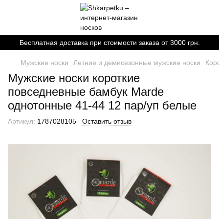
Бесплатная доставка при стоимости заказа от 3000 грн.
Мужские носки
Летние и демисезонные мужские носки
Кор
Мужские носки короткие
повседневные бамбук Marde
однотонные 41-44 12 пар/уп белые
Артикул:
1787028105
Оставить отзыв