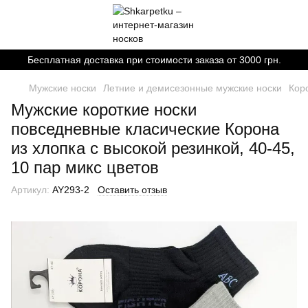
Бесплатная доставка при стоимости заказа от 3000 грн.
Мужские носки
Летние и демисезонные мужские носки
Кор
Мужские короткие носки
повседневные класические Корона
из хлопка с высокой резинкой, 40-45,
10 пар микс цветов
Артикул:
AY293-2
Оставить отзыв