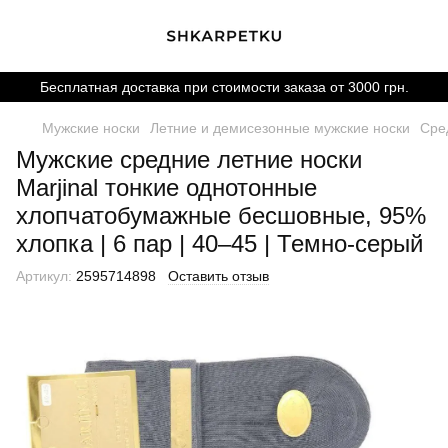
Бесплатная доставка при стоимости заказа от 3000 грн.
Мужские носки
Летние и демисезонные мужские носки
Сре
Мужские средние летние носки
Marjinal тонкие однотонные
хлопчатобумажные бесшовные, 95%
хлопка | 6 пар | 40–45 | Темно-серый
Артикул:
2595714898
Оставить отзыв