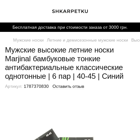
Бесплатная доставка при стоимости заказа от 3000 грн.
Мужские носки
Летние и демисезонные мужские носки
Выс
Мужские высокие летние носки
Marjinal бамбуковые тонкие
антибактериальные классические
однотонные | 6 пар | 40-45 | Синий
Артикул:
1787370830
Оставить отзыв