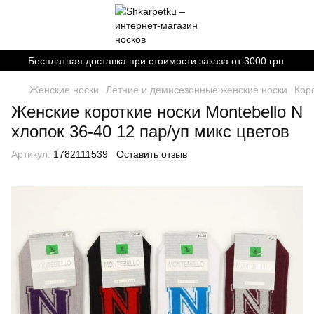
Бесплатная доставка при стоимости заказа от 3000 грн.
Женские носки
Летние и демисезонные женские носки
Кор
Женские короткие носки Montebello N
хлопок 36-40 12 пар/уп микс цветов
Артикул:
1782111539
Оставить отзыв