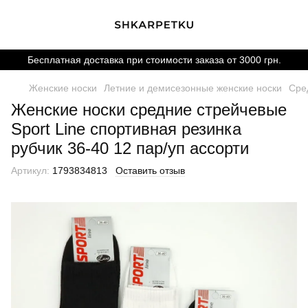
Бесплатная доставка при стоимости заказа от 3000 грн.
Женские носки
Летние и демисезонные женские носки
Сре
Женские носки средние стрейчевые
Sport Line спортивная резинка
рубчик 36-40 12 пар/уп ассорти
Артикул:
1793834813
Оставить отзыв