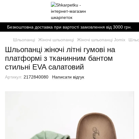
Безкоштовна доставка при вартості замовлення від 3000 грн.
Шльопанці
Жіночі шльопанці
Жіночі шльопанці Jomix
Шльо
Шльопанці жіночі літні гумові на
платформі з тканинним бантом
стильні EVA салатовий
Артикул:
2172840080
Написати відгук