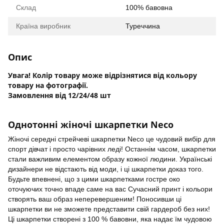
Склад
100% бавовна
Країна виробник
Туреччина
Опис
Увага! Колір товару може відрізнятися від кольору
товару на фотографії.
Замовлення від 12/24/48 шт
Однотонні жіночі шкарпетки Neco
Жіночі середні стрейчеві шкарпетки Neco це чудовий вибір для
спорт дівчат і просто чарівних леді! Останнім часом, шкарпетки
стали важливим елементом образу кожної людини. Українські
дизайнери не відстають від моди, і ці шкарпетки доказ того.
Будьте впевнені, що з цими шкарпетками гостре око
оточуючих точно впаде саме на вас Сучасний принт і кольори
створять ваш образ неперевершеним! Поносивши ці
шкарпетки ви не зможете представити свій гардероб без них!
Ці шкарпетки створені з 100 % бавовни, яка надає їм чудовою