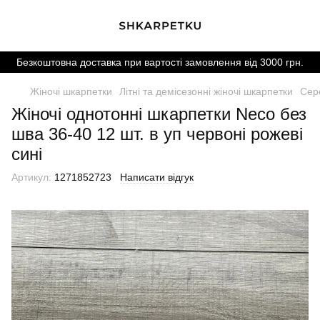
Безкоштовна доставка при вартості замовлення від 3000 грн.
Жіночі шкарпетки
Літні та демісезонні жіночі шкарпетки
Сере
Жіночі однотонні шкарпетки Neco без
шва 36-40 12 шт. в уп червоні рожеві
сині
Артикул:
1271852723
Написати відгук