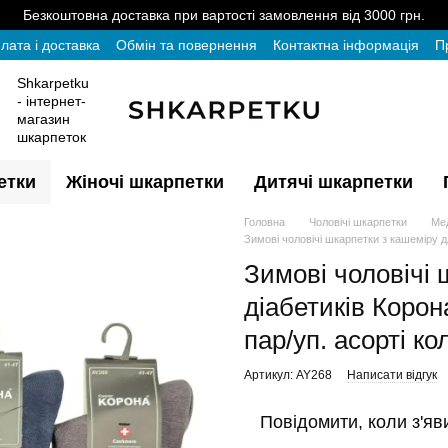
Безкоштовна доставка при вартості замовлення від 3000 грн.
лата і доставка
Обмін та повернення
Контактна інформація
П
Shkarpetku
- інтернет-
магазин
шкарпеток
етки
Жіночі шкарпетки
Дитячі шкарпетки
Головна
Чоловічі шкарпетки
Мед
Зимові чоловічі шкарпетки з кашеміру дл
Зимові чоловічі 
діабетиків Корон
пар/уп. асорті ко
Артикул: AY268
Написати відгук
Повідомити, коли з'яв