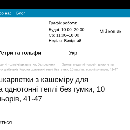
ро нас
Блог
Графік роботи:
Будні: 10:00–20:00
Мій кошик
Сб: 11:00–18:00
Неділя: Вихідний
Гетри та гольфи
Укр
ичні чоловічі шкарпетки, без резинки
Зимові медичні чоловічі шкарпетки
я діабетиків Корона однотонні теплі без гумки, 10 пар/уп. асорті кольорів, 41-47
шкарпетки з кашеміру для
а однотонні теплі без гумки, 10
льорів, 41-47
иться