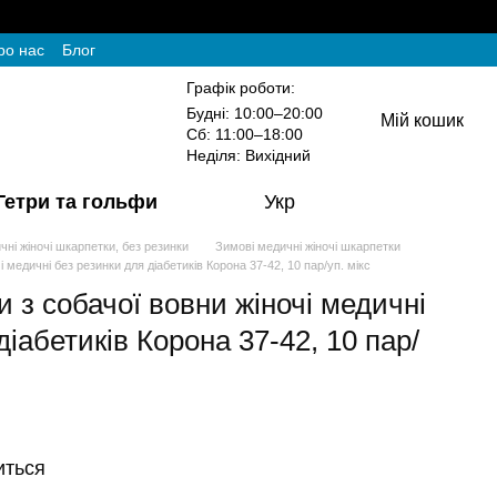
ро нас
Блог
Графік роботи:
Будні: 10:00–20:00
Мій кошик
Сб: 11:00–18:00
Неділя: Вихідний
Гетри та гольфи
Укр
чні жіночі шкарпетки, без резинки
Зимові медичні жіночі шкарпетки
 медичні без резинки для діабетиків Корона 37-42, 10 пар/уп. мікс
 з собачої вовни жіночі медичні
діабетиків Корона 37-42, 10 пар/
иться