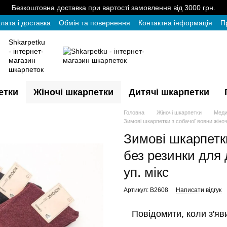
Безкоштовна доставка при вартості замовлення від 3000 грн.
лата і доставка
Обмін та повернення
Контактна інформація
П
Shkarpetku
- інтернет-
магазин
шкарпеток
етки
Жіночі шкарпетки
Дитячі шкарпетки
Головна
Жіночі шкарпетки
Меди
Зимові шкарпетки з собачої вовни жіночі
Зимові шкарпетки
без резинки для 
уп. мікс
Артикул: B2608
Написати відгук
Повідомити, коли з'яв