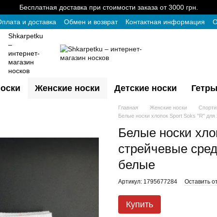
Бесплатная доставка при стоимости заказа от 3000 грн.
плата и доставка
Обмен и возврат
Контактная информация
О
Shkarpetku
–
интернет-
магазин
носков
оски
Женские носки
Детские носки
Гетры
Главная
Женские носки
Спорти
Белые носки хлопок Sport Soks "R" дл
Белые носки хло
стрейчевые сред
белые
Артикул: 1795677284
Оставить о
Купить