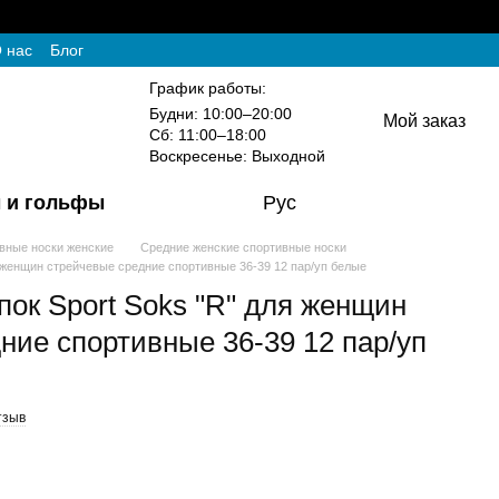
 нас
Блог
График работы:
Будни: 10:00–20:00
Мой заказ
Сб: 11:00–18:00
Воскресенье: Выходной
 и гольфы
Рус
вные носки женские
Средние женские спортивные носки
я женщин стрейчевые средние спортивные 36-39 12 пар/уп белые
пок Sport Soks "R" для женщин
ние спортивные 36-39 12 пар/уп
тзыв