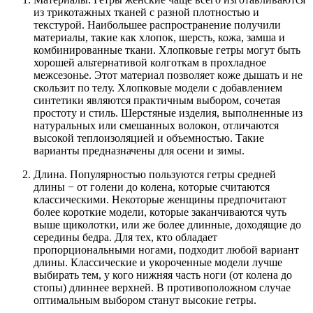
из трикотажных тканей с разной плотностью и
текстурой. Наибольшее распространение получили
материалы, такие как хлопок, шерсть, кожа, замша и
комбинированные ткани. Хлопковые гетры могут быть
хорошей альтернативой колготкам в прохладное
межсезонье. Этот материал позволяет коже дышать и не
скользит по телу. Хлопковые модели с добавлением
синтетики являются практичным выбором, сочетая
простоту и стиль. Шерстяные изделия, выполненные из
натуральных или смешанных волокон, отличаются
высокой теплоизоляцией и объемностью. Такие
варианты предназначены для осени и зимы.
Длина. Популярностью пользуются гетры средней
длины − от голени до колена, которые считаются
классическими. Некоторые женщины предпочитают
более короткие модели, которые заканчиваются чуть
выше щиколотки, или же более длинные, доходящие до
середины бедра. Для тех, кто обладает
пропорциональными ногами, подходит любой вариант
длины. Классические и укороченные модели лучше
выбирать тем, у кого нижняя часть ноги (от колена до
стопы) длиннее верхней. В противоположном случае
оптимальным выбором станут высокие гетры.