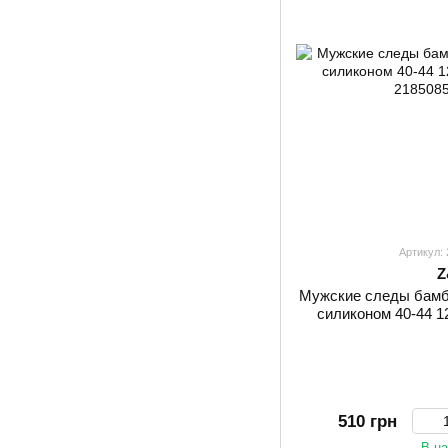
Артикул:
Z
Мужские следы бамб
силиконом 40-44 1
510 грн
В н