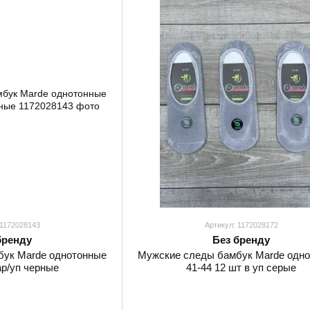
 1172028143
Артикул: 1172028172
бренду
Без бренду
бук Marde однотонные
Мужские следы бамбук Marde одн
ар/уп черные
41-44 12 шт в уп серые