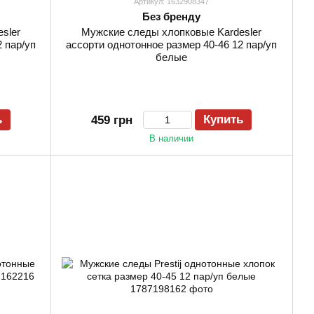
Артикул: 1632908347
Без бренду
sler
Мужские следы хлопковые Kardesler
 пар/уп
ассорти однотонное размер 40-46 12 пар/уп
белые
ь
Купить
459 грн
В наличии