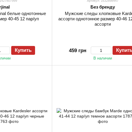
 1427807999
Артикул: 1632898447
jinal
Без бренду
inal белые однотонные
Мужские следы хлопковые Karde
мер 40-45 12 пар/уп
ассорти однотонное размер 40-46 12
ассорти
Купить
Купит
459 грн
аличии
В наличии