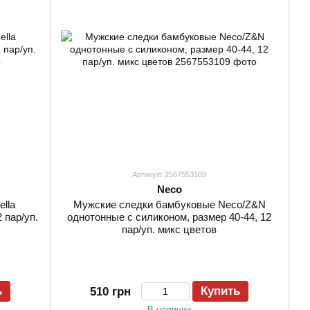
Артикул: 2567553109
Neco
lla
Мужские следки бамбуковые Neco/Z&N
 пар/уп.
однотонные с силиконом, размер 40-44, 12
пар/уп. микс цветов
ь
Купить
510 грн
В наличии