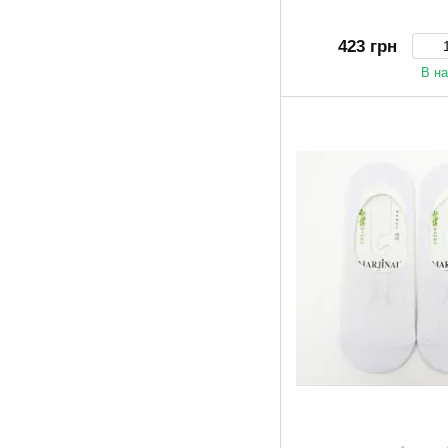
423 грн
В н