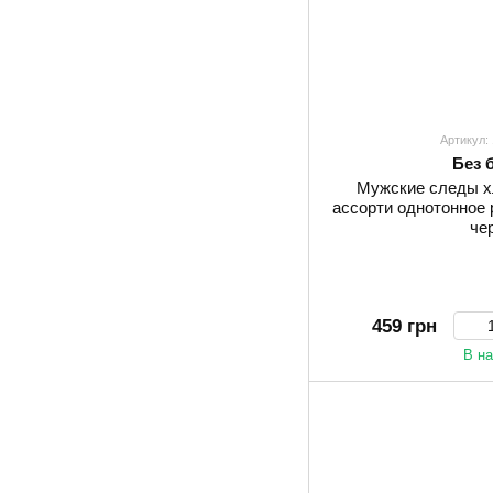
Артикул:
Без 
Мужские следы х
ассорти однотонное 
че
459 грн
В н