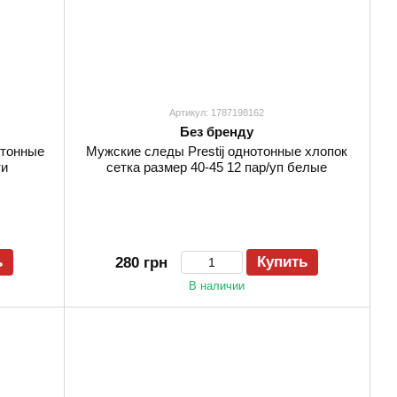
Артикул: 1787198162
Без бренду
отонные
Мужские следы Prestij однотонные хлопок
ти
сетка размер 40-45 12 пар/уп белые
ь
Купить
280 грн
В наличии