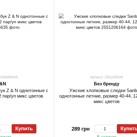
 2185085635
Артикул: 2551206164
&N
Без бренду
ук Z & N однотонные с
Ужские хлопковые следки Sanbe
2 пар/уп микс цветов
однотонные летние, размер 40-44, 12
микс цветов
Купить
Купит
289 грн
аличии
В наличии