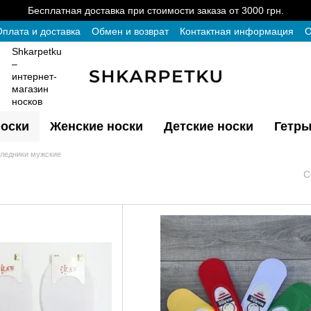
Бесплатная доставка при стоимости заказа от 3000 грн.
плата и доставка
Обмен и возврат
Контактная информация
О
Shkarpetku
–
интернет-
магазин
носков
оски
Женские носки
Детские носки
Гетры
ледники мужские
С