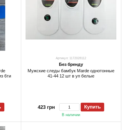
Артикул: 1172028112
Без бренду
rde
Мужские следы бамбук Marde однотонные
из 6ти
41-44 12 шт в уп белые
ь
Купить
423 грн
В наличии