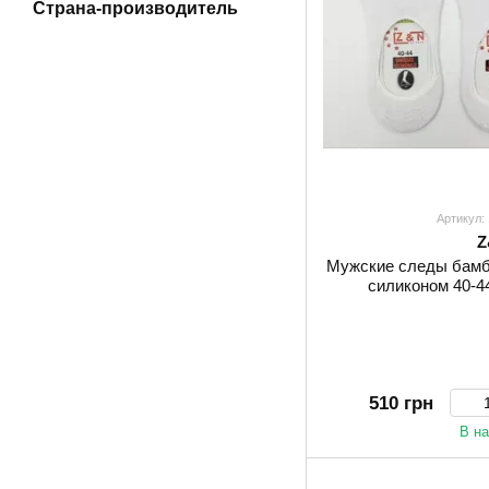
Страна-производитель
Артикул:
Z
Мужские следы бамб
силиконом 40-4
510 грн
В н