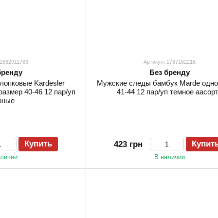
 1632911763
Артикул: 1787162216
бренду
Без бренду
лопковые Kardesler
Мужские следы бамбук Marde одн
размер 40-46 12 пар/уп
41-44 12 пар/уп темное аасор
рные
Купить
Купит
423 грн
аличии
В наличии