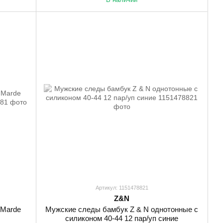
Артикул: 1151478821
Z&N
 Marde
Мужские следы бамбук Z & N однотонные с
силиконом 40-44 12 пар/уп синие