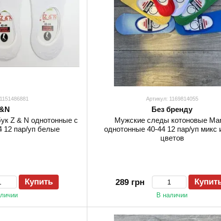
 1151486881
Артикул: 1169814055
&N
Без бренду
ук Z & N однотонные с
Мужские следы котоновые Ma
4 12 пар/уп белые
однотонные 40-44 12 пар/уп микс 
цветов
Купить
Купит
289 грн
аличии
В наличии