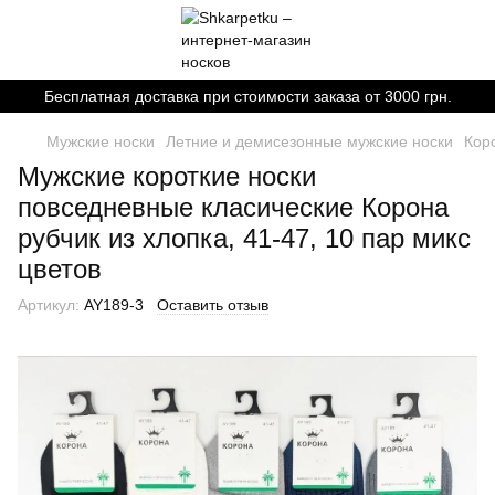
Бесплатная доставка при стоимости заказа от 3000 грн.
Мужские носки
Летние и демисезонные мужские носки
Кор
Мужские короткие носки
повседневные класические Корона
рубчик из хлопка, 41-47, 10 пар микс
цветов
Артикул:
AY189-3
Оставить отзыв