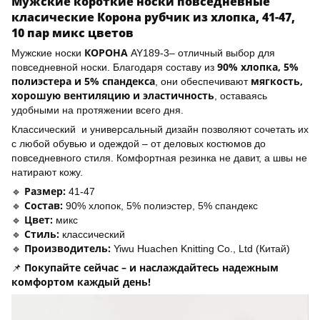
Мужские короткие носки повседневные
класические Корона рубчик из хлопка, 41-47,
10 пар микс цветов
КОРОНА
Мужские носки
AY189-3– отличный выбор для
90% хлопка, 5%
повседневной носки. Благодаря составу из
полиэстера и 5% спандекса
мягкость,
, они обеспечивают
хорошую вентиляцию и эластичность
, оставаясь
удобными на протяжении всего дня.
Классический и универсальный дизайн позволяют сочетать их
с любой обувью и одеждой – от деловых костюмов до
повседневного стиля. Комфортная резинка не давит, а швы не
натирают кожу.
Размер:
🔹
41-47
Состав:
🔹
90% хлопок, 5% полиэстер, 5% спандекс
Цвет:
🔹
микс
Стиль:
🔹
классический
Производитель:
🔹
Yiwu Huachen Knitting Co., Ltd (Китай)
Покупайте сейчас – и наслаждайтесь надежным
📌
комфортом каждый день!