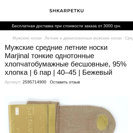
Бесплатная доставка при стоимости заказа от 3000 грн.
Мужские носки
Летние и демисезонные мужские носки
Сре
Мужские средние летние носки
Marjinal тонкие однотонные
хлопчатобумажные бесшовные, 95%
хлопка | 6 пар | 40–45 | Бежевый
Артикул:
2595714900
Оставить отзыв