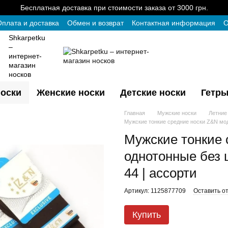
Бесплатная доставка при стоимости заказа от 3000 грн.
плата и доставка
Обмен и возврат
Контактная информация
О
Shkarpetku
–
интернет-
магазин
носков
оски
Женские носки
Детские носки
Гетры
Главная
Мужские носки
Летние
Мужские тонкие средние носки Z&N мода
Мужские тонкие 
однотонные без ш
44 | ассорти
Артикул: 1125877709
Оставить о
Купить