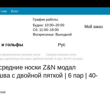
 нас
Блог
График работы:
Будни: 10:00–20:00
Мой заказ
Сб: 11:00–18:00
Воскресенье: Выходной
 и гольфы
Рус
 и демисезонные мужские носки
Средние мужские носки
л однотонные без шва с двойной пяткой | 6 пар | 40-44 | ассорти
средние носки Z&N модал
ва с двойной пяткой | 6 пар | 40-
тзыв