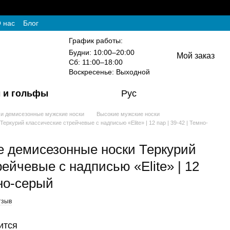
 нас
Блог
График работы:
Будни: 10:00–20:00
Мой заказ
Сб: 11:00–18:00
Воскресенье: Выходной
 и гольфы
Рус
 и демисезонные мужские носки
Высокие мужские носки
ркурий классические стрейчевые с надписью «Elite» | 12 пар | 39-42 | Темно-
е демисезонные носки Теркурий
ейчевые с надписью «Elite» | 12
мно-серый
тзыв
ится