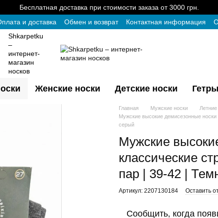
Бесплатная доставка при стоимости заказа от 3000 грн.
плата и доставка
Обмен и возврат
Контактная информация
О
Shkarpetku
–
интернет-
магазин
носков
оски
Женские носки
Детские носки
Гетры
Главная
Мужские носки
Летние
Мужские высокие демисезонные носки Те
серый
Мужские высоки
классические стр
пар | 39-42 | Те
Артикул: 2207130184
Оставить о
Сообщить, когда появ