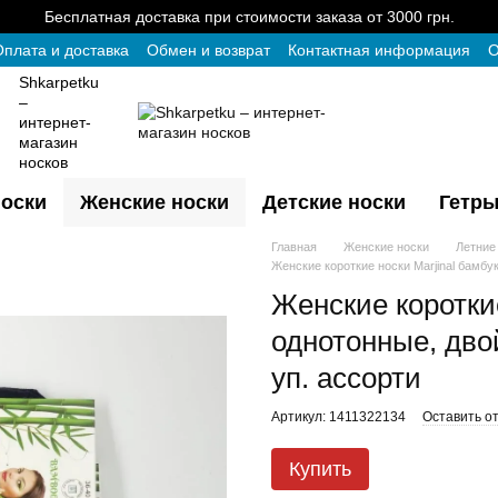
Бесплатная доставка при стоимости заказа от 3000 грн.
плата и доставка
Обмен и возврат
Контактная информация
О
Shkarpetku
–
интернет-
магазин
носков
оски
Женские носки
Детские носки
Гетры
Главная
Женские носки
Летние
Женские короткие носки Marjinal бамбук
Женские короткие
однотонные, двой
уп. ассорти
Артикул: 1411322134
Оставить о
Купить