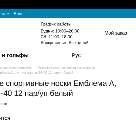
 нас
Блог
График работы:
Будни: 10:00–20:00
Мой заказ
Сб: 11:00–18:00
Воскресенье: Выходной
 и гольфы
Рус
вные носки женские
Короткие спортивные женские носки
блема А, летние хлопок 36-40 12 пар/уп белый
е спортивные носки Емблема А,
-40 12 пар/уп белый
тзыв
ится