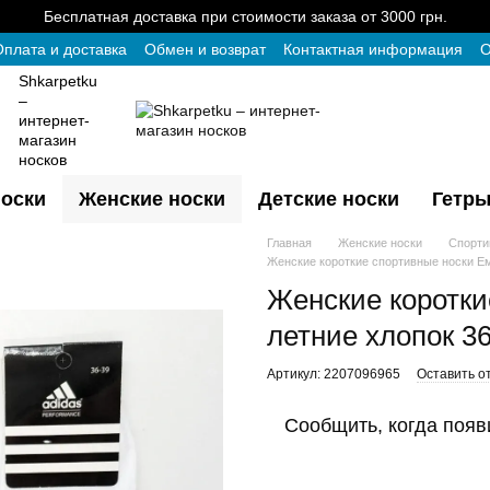
Бесплатная доставка при стоимости заказа от 3000 грн.
плата и доставка
Обмен и возврат
Контактная информация
О
Shkarpetku
–
интернет-
магазин
носков
оски
Женские носки
Детские носки
Гетры
Главная
Женские носки
Спорти
Женские короткие спортивные носки Ем
Женские коротки
летние хлопок 36
Артикул: 2207096965
Оставить о
Сообщить, когда появ