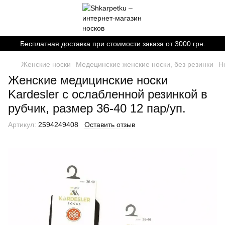
Бесплатная доставка при стоимости заказа от 3000 грн.
Женские носки
Медецинские женские носки, без резинки
Н
Женские медицинские носки
Kardesler с ослабленной резинкой в
рубчик, размер 36-40 12 пар/уп.
Артикул:
2594249408
Оставить отзыв