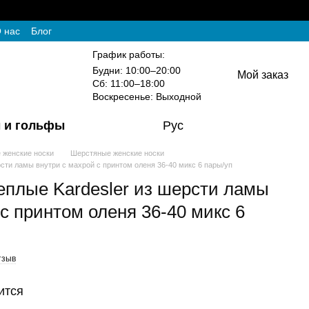
 нас
Блог
График работы:
Будни: 10:00–20:00
Мой заказ
Сб: 11:00–18:00
Воскресенье: Выходной
 и гольфы
Рус
 женские носки
Шерстяные женские носки
рсти ламы внутри с махрой с принтом оленя 36-40 микс 6 пары/уп
еплые Kardesler из шерсти ламы
с принтом оленя 36-40 микс 6
тзыв
ится