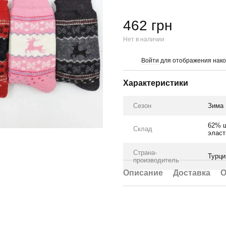
462 грн
Нет в наличии
Войти
для отображения нако
%
Характеристики
Сезон
Зима
62% ш
Склад
эласт
Страна-
Турци
производитель
Описание
Доставка
О