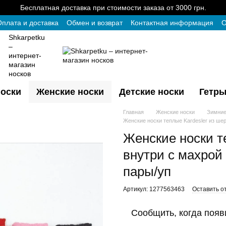
Бесплатная доставка при стоимости заказа от 3000 грн.
плата и доставка
Обмен и возврат
Контактная информация
О
Shkarpetku
–
интернет-
магазин
носков
оски
Женские носки
Детские носки
Гетры
Главная
Женские носки
Зимние
Женские носки теплые Kardesler из ше
Женские носки т
внутри с махрой 
пары/уп
Артикул: 1277563463
Оставить о
Сообщить, когда появ