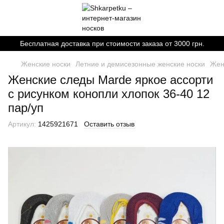
Бесплатная доставка при стоимости заказа от 3000 грн.
Женские носки
Летние и демисезонные женские носки
Жен
Женские следы Marde яркое ассорти
с рисунком конопли хлопок 36-40 12
пар/уп
Артикул:
1425921671
Оставить отзыв