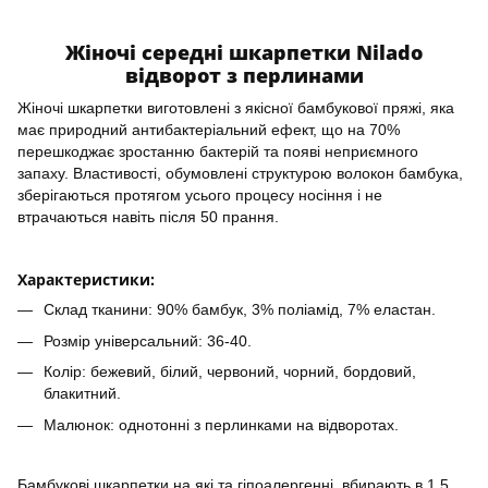
Жіночі середні шкарпетки Nilado
відворот з перлинами
Жіночі шкарпетки виготовлені з якісної бамбукової пряжі, яка
має природний антибактеріальний ефект, що на 70%
перешкоджає зростанню бактерій та появі неприємного
запаху. Властивості, обумовлені структурою волокон бамбука,
зберігаються протягом усього процесу носіння і не
втрачаються навіть після 50 прання.
Характеристики:
Склад тканини: 90% бамбук, 3% поліамід, 7% еластан.
Розмір універсальний: 36-40.
Колір: бежевий, білий, червоний, чорний, бордовий,
блакитний.
Малюнок: однотонні з перлинками на відворотах.
Бамбукові шкарпетки на які та гіпоалергенні, вбирають в 1,5