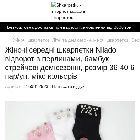
Безкоштовна доставка при вартості замовлення від 3000 грн.
Жіночі шкарпетки
Літні та демісезонні жіночі шкарпетки
Сере
Жіночі середні шкарпетки Nilado
відворот з перлинами, бамбук
стрейчеві демісезонні, розмір 36-40 6
пар/уп. мікс кольорів
Артикул:
1169812523
Написати відгук