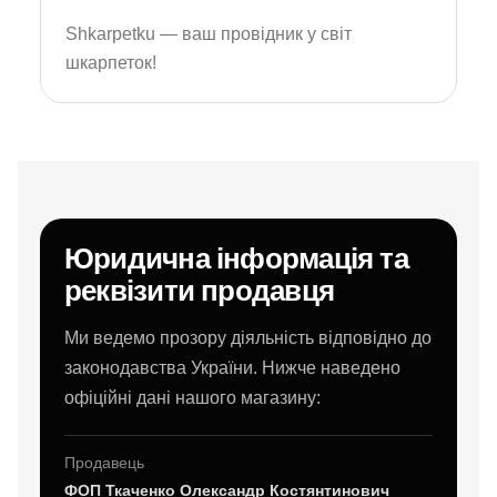
Shkarpetku — ваш провідник у світ
шкарпеток!
Юридична інформація та
реквізити продавця
Ми ведемо прозору діяльність відповідно до
законодавства України. Нижче наведено
офіційні дані нашого магазину:
Продавець
ФОП Ткаченко Олександр Костянтинович