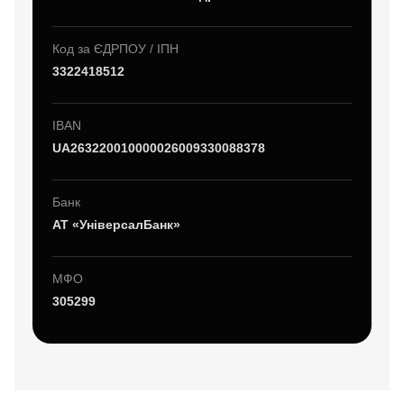
Код за ЄДРПОУ / ІПН
3322418512
IBAN
UA263220010000026009330088378
Банк
АТ «УніверсалБанк»
МФО
305299