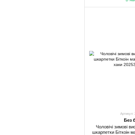
Артикул:
Без 
Чоловічі зимові вис
шкарпетки Біткоін ма