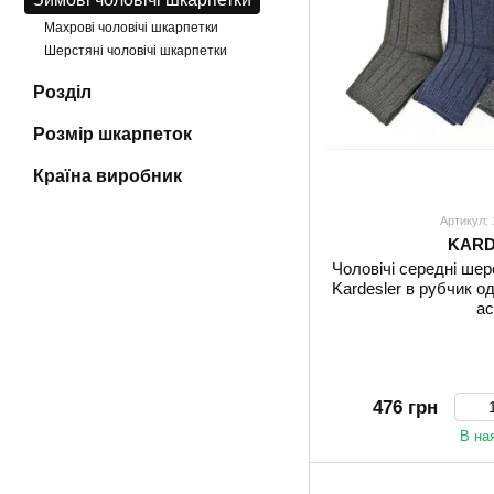
Махрові чоловічі шкарпетки
Шерстяні чоловічі шкарпетки
Розділ
Розмір шкарпеток
Країна виробник
Артикул:
KARD
Чоловічі середні шер
Kardesler в рубчик одн
ас
476 грн
В на