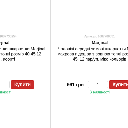
 1687730254
Артикул: 1687788331
jinal
Marjinal
тки шкарпетки Marjinal
Чоловічі середні зимові шкарпетки M
тонні розмір 40-45 12
махрова підошва з вовною теплі роз
. асорті
45, 12 пар/уп. мікс кольорів
Купити
Купит
661 грн
явності
В наявності