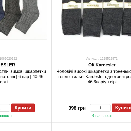
 1066020132
Артикул: 1298523871
ESLER
ОК Kardesler
стяні зимові шкарпетки
Чоловічі високі шкарпетки з тоненьк
отонні | 6 пар | 40-46 |
теплі стильні Kardesler однотонні ро
орті
46 6пар/уп сірі
Купити
Купит
398 грн
явності
В наявності