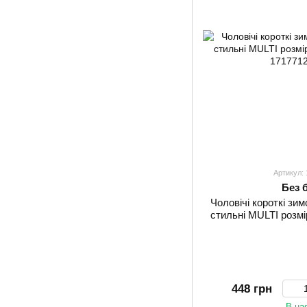
Артикул:
Без 
Чоловічі короткі зи
стильні MULTI розмір
448 грн
В на