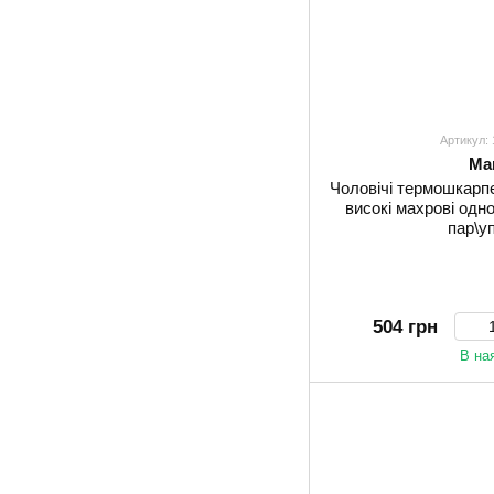
Артикул:
Mar
Чоловічі термошкарпе
високі махрові одно
пар\уп
504 грн
В на