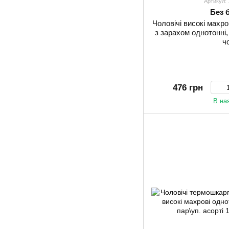
Артикул:
Без 
Чоловічі високі махро
з зарахом однотонні, 
ч
476 грн
В на