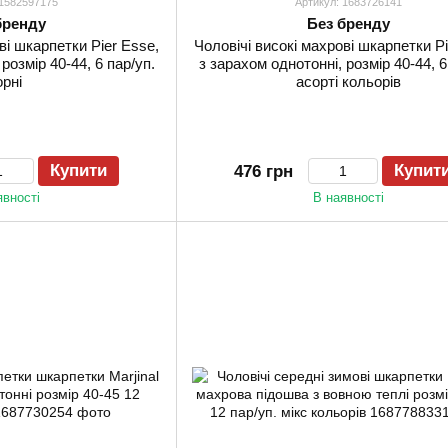
 1582597175
Артикул: 1683726141
бренду
Без бренду
ві шкарпетки Pier Esse,
Чоловічі високі махрові шкарпетки Pi
розмір 40-44, 6 пар/уп.
з зарахом однотонні, розмір 40-44, 6
орні
асорті кольорів
Купити
Купит
476 грн
явності
В наявності