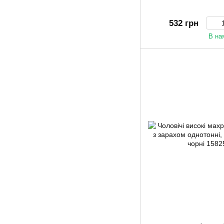
532 грн
В на