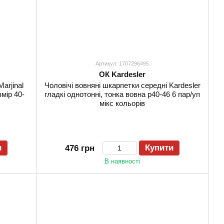
Артикул: 1707296495
ОК Kardesler
arjinal
Чоловічі вовняні шкарпетки середні Kardesler
мір 40-
гладкі однотонні, тонка вовна р40-46 6 пар/уп
мікс кольорів
и
Купити
476 грн
В наявності