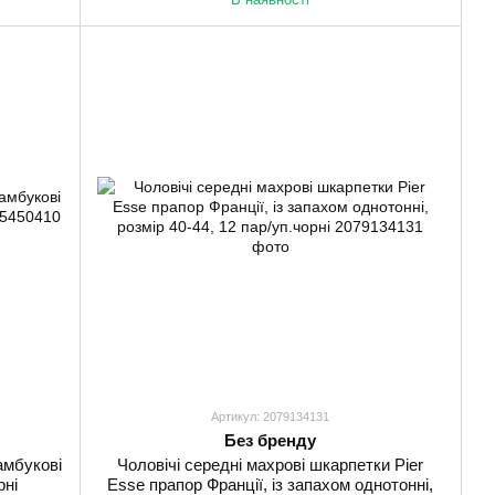
Артикул: 2079134131
Без бренду
амбукові
Чоловічі середні махрові шкарпетки Pier
рні
Esse прапор Франції, із запахом однотонні,