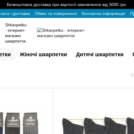
Безкоштовна доставка при вартості замовлення від 3000 грн.
лата і доставка
Обмін та повернення
Контактна інформація
П
Shkarpetku
- інтернет-
магазин
шкарпеток
етки
Жіночі шкарпетки
Дитячі шкарпетки
С