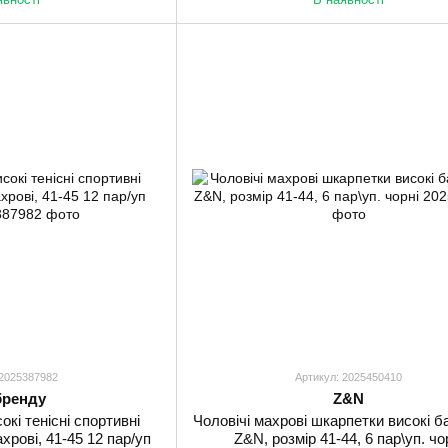
 2025387982
Артикул: 2025450410
бренду
Z&N
окі тенісні спортивні
Чоловічі махрові шкарпетки високі б
хрові, 41-45 12 пар/уп
Z&N, розмір 41-44, 6 пар\уп. чо