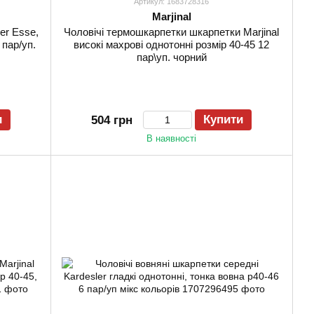
Артикул: 1683728316
Marjinal
er Esse,
Чоловічі термошкарпетки шкарпетки Marjinal
 пар/уп.
високі махрові однотонні розмір 40-45 12
пар\уп. чорний
и
Купити
504 грн
В наявності