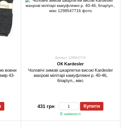
Артикул: 1298547716
ОК Kardesler
ою вовни
Чоловічі зимові шкарпетки високі Kardesler
змір 43-
махрові мілітарі камуфляжні р. 40-46,
6пар\уп., мікс
и
Купити
431 грн
В наявності