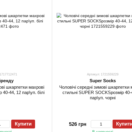
 1717712471
Артикул: 1721559229
бренду
Super Socks
мові шкарпетки махрові
Чоловічі середні зимові шкарпетки 
 40-44, 12 пар\уп. білі
стильні SUPER SOCKSрозмір 40-4
пар\уп. чорні
Купити
Купит
526 грн
явності
В наявності