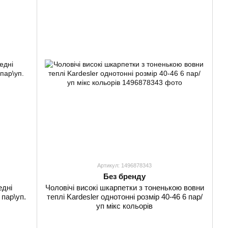
Артикул: 1496878343
Без бренду
едні
Чоловічі високі шкарпетки з тоненькою вовни
 пар\уп.
теплі Kardesler однотонні розмір 40-46 6 пар/
уп мікс кольорів