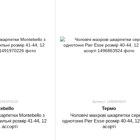
 1491970226
Артикул: 1496863924
ebello
Термо
карпетки Montebello з
Чоловічі махрові шкарпетки сер
ильні розмір 41-44, 12
однотонні Pier Esse розмір 40-44, 12
. ассорті
асорті