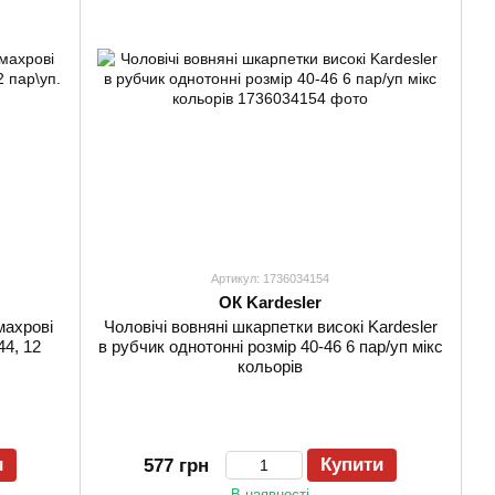
Артикул: 1736034154
ОК Kardesler
махрові
Чоловічі вовняні шкарпетки високі Kardesler
4, 12
в рубчик однотонні розмір 40-46 6 пар/уп мікс
кольорів
и
Купити
577 грн
В наявності