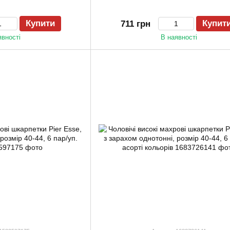
Купити
Купит
711 грн
явності
В наявності