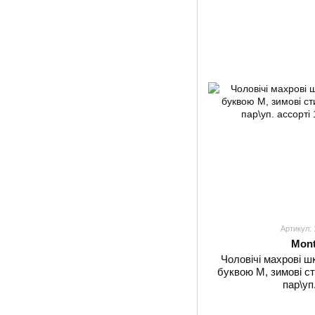
Артикул:
Mont
Чоловічі махрові ш
буквою М, зимові ст
пар\уп