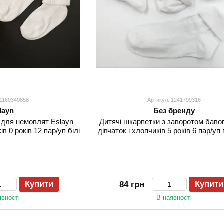
 1160340858
Артикул: 1241799316
layn
Без бренду
 для немовлят Eslayn
Дитячі шкарпетки з заворотом баво
ів 0 років 12 пар/уп білі
дівчаток і хлопчиків 5 років 6 пар/уп 
Купити
Купити
84 грн
явності
В наявності