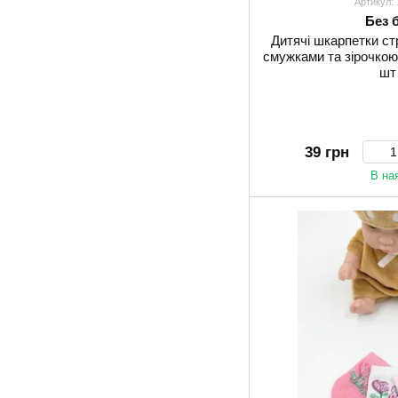
Артикул:
Без 
Дитячі шкарпетки ст
смужками та зірочко
шт
39 грн
В на