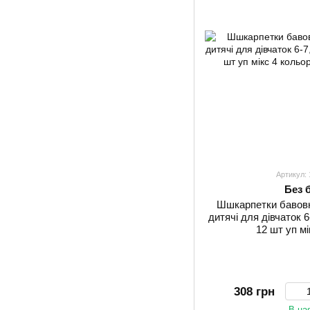
Артикул:
Без 
Шшкарпетки бавовна
дитячі для дівчаток 6
12 шт уп мі
308 грн
В на