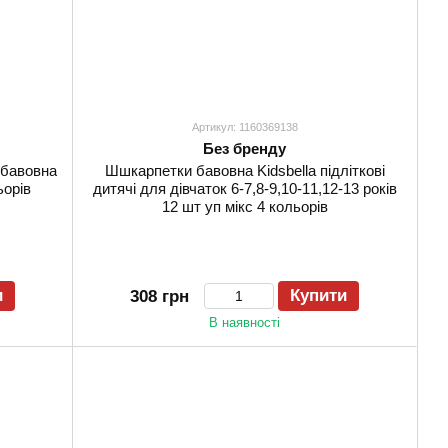
Артикул: 1160369138
Без бренду
 бавовна
Шшкарпетки бавовна Kidsbella підліткові
ьорів
дитячі для дівчаток 6-7,8-9,10-11,12-13 років
12 шт уп мікс 4 кольорів
и
Купити
308 грн
В наявності