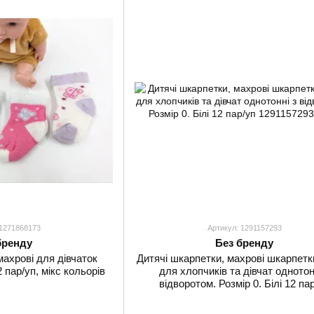
 1271868173
Артикул: 1291157293
бренду
Без бренду
махрові для дівчаток
Дитячі шкарпетки, махрові шкарпетк
 пар/уп, мікс кольорів
для хлопчиків та дівчат однотон
відворотом. Розмір 0. Білі 12 па