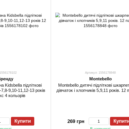
 1556178102
Артикул: 1556178848
бренду
Montebello
 Kidsbella підліткові
Montebello дитячі підліткові шкарпе
-7,8-9,10-11,12-13 років
дівчаток і хлопчиків 5,9,11 років. 12 
кс 4 кольорів
Купити
Купит
269 грн
явності
В наявності