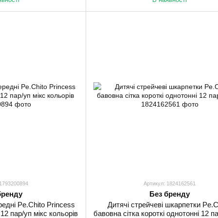
 1793200894
Артикул: 1824162561
бренду
Без бренду
едні Pe.Chito Princess
Дитячі стрейчеві шкарпетки Pe.Ch
12 пар/уп мікс кольорів
бавовна сітка короткі однотонні 12 па