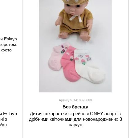
Артикул: 1418375660
Без бренду
и Eslayn
Дитячі шкарпетки стрейчеві ONEY асорті з
ні з
дрібними квіточками для новонароджених 3
р/уп
пар/уп