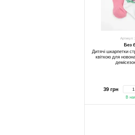
Артикул:
Без 
Дитячі шкарпетки ст
квіткою для новон
демісезон
39 грн
В на