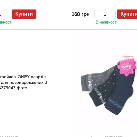
Купити
Купит
168 грн
явності
В наявності