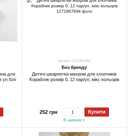
Артикул: 1271867694
Без бренду
вна для
Дитячі шкарпетки махрові для хлопчиків
в уп білі
Кораблик розмір 0, 12 пар/уп, мікс кольорів
Купити
252 грн
В наявності