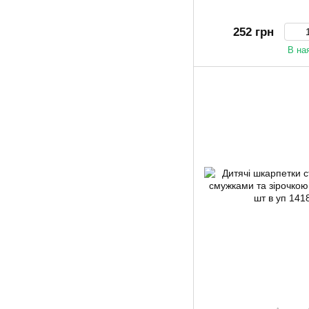
252 грн
В на