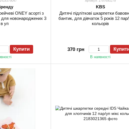
 1418379047
Артикул: 1797690279
бренду
KBS
рейчеві ONEY асорті з
Дитячі підліткові шкарпетки бавов
ю для новонароджених 3
бантик, для дівчаток 5 років 12 пар/
 в уп
кольорів
Купити
Купит
370 грн
явності
В наявності