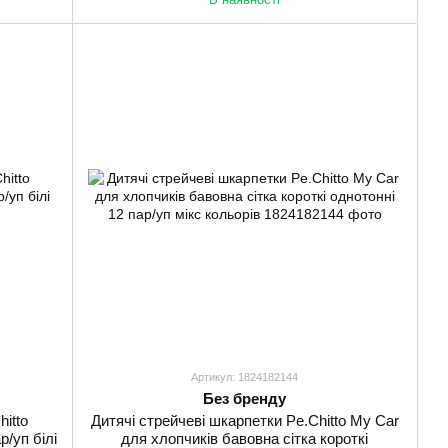
Артикул: 1824182144
Без бренду
itto
Дитячі стрейчеві шкарпетки Pe.Chitto My Car
р/уп білі
для хлопчиків бавовна сітка короткі