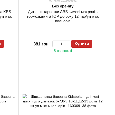
Артикул: 2018626991
Без бренду
на KBS
Дитячі шкарпетки ABS зимові махрові з
уп мікс
тормозками STOP до року 12 пар/уп мікс
кольорів
и
Купити
381 грн
В наявності