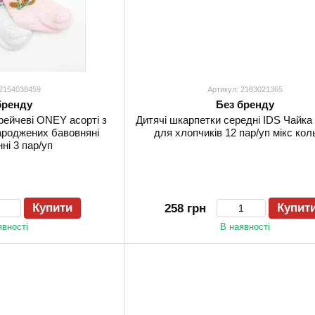
 2154038459
Артикул: 2183021365
бренду
Без бренду
рейчеві ONEY асорті з
Дитячі шкарпетки середні IDS Чайка
ароджених бавовняні
для хлопчиків 12 пар/уп мікс кол
ні 3 пар/уп
Купити
Купит
258 грн
явності
В наявності