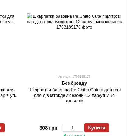
Артикул: 1793189176
Без бренду
тки для
Шкарпетки бавовна Pe.Chitto Cute підліткові
пар в уп.
для дівчатокдемісезонні 12 пар/уп мікс
кольорів
и
Купити
308 грн
В наявності