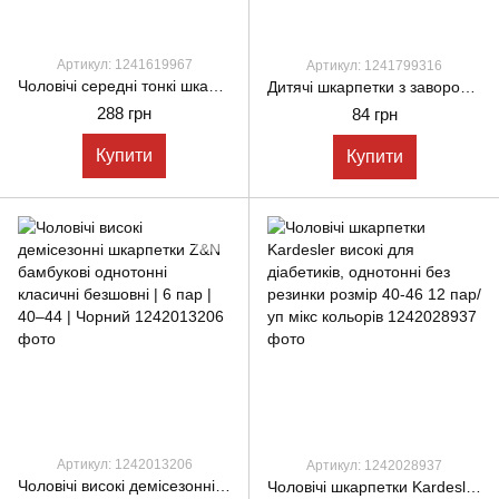
Артикул: 1241619967
Артикул: 1241799316
Чоловічі середні тонкі шкарпетки Z&N модал однотонні без шва з подвійною п'яткою | 6 пар | 40-44 | Чорний
Дитячі шкарпетки з заворотом бавовна для дівчаток і хлопчиків 5 років 6 пар/уп в уп білі
288 грн
84 грн
Купити
Купити
Артикул: 1242013206
Артикул: 1242028937
Чоловічі високі демісезонні шкарпетки Z&N бамбукові однотонні класичні безшовні | 6 пар | 40–44 | Чорний
Чоловічі шкарпетки Kardesler високі для діабетиків, однотонні без резинки розмір 40-46 12 пар/уп мікс кольорів