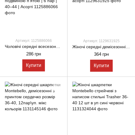
Артикул: 1125886066
Артикул: 1129631925
Чоловічі середні всесезонні шкарпетки Z&N бамбукові однотонні антибактеріальні безшовні з подвійною п’ятою | 6 пар | 40–44 | Асорті
Жіночі середні демісезонні шкарпетки Pier Lone однотонні з відворотом і перлинами | 6 пар | 35-40 | асорті
286 грн
364 грн
Купити
Купити