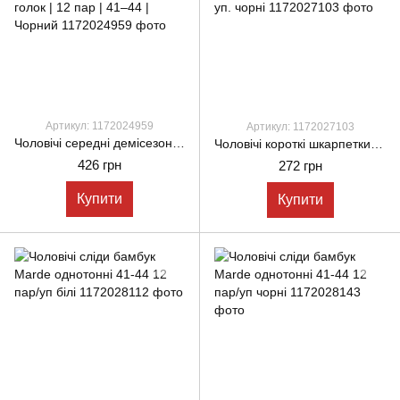
Артикул: 1172024959
Артикул: 1172027103
Чоловічі середні демісезонні шкарпетки Монтекс бамбукові безшовні з подвійною п’ятою, 200 голок | 12 пар | 41–44 | Чорний
Чоловічі короткі шкарпетки Jel Moud модал, літні однотонні на кожен день, без шва, розмір 42-44, 6 пар/уп. чорні
426 грн
272 грн
Купити
Купити