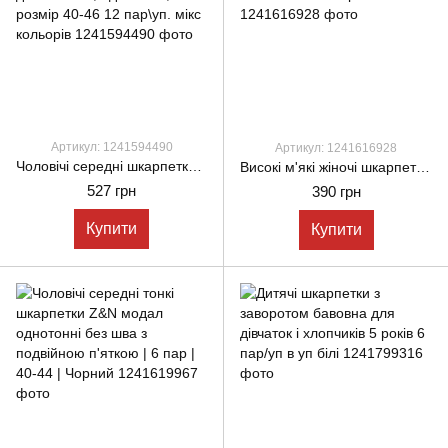
Артикул: 1241594490
Артикул: 1241616928
Чоловічі середні шкарпетки Kardesler для діабетиків,без резинки демісезонні, однотонні, розмір 40-46 12 пар\уп. мікс кольорів
Високі м'які жіночі шкарпетки Montebello однотонні 36-40 12 шт в уп мікс з 5-ти кольорів
527 грн
390 грн
Купити
Купити