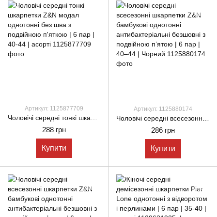
Артикул: 1125877709
Артикул: 1125880174
Чоловічі середні тонкі шкарпетки Z&N модал однотонні без шва з подвійною п'яткою | 6 пар | 40-44 | асорті
Чоловічі середні всесезонні шкарпетки Z&N бамбукові однотонні антибактеріальні безшовні з подвійною п’ятою | 6 пар | 40–44 | Чорний
288 грн
286 грн
Купити
Купити