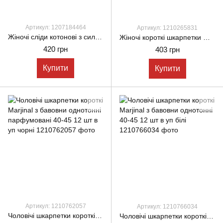
Артикул: 1207184464
Артикул: 1210265831
Жіночі сліди котонові з силіконом Kardesler 35-40 12 пар/уп чорні
Жіночі короткі шкарпетки Marjinal бамбук, тонкі літні однотонні, подвійна пятка ароматизовані, розмір 36-40, 12 пар, мікс кольорів
420 грн
403 грн
Купити
Купити
Артикул: 1210762057
Артикул: 1210766034
Чоловічі шкарпетки короткі Marjinal з бавовни однотонні парфумовані 40-45 12 шт в уп чорні
Чоловічі шкарпетки короткі Marjinal з бавовни однотонні 40-45 12 шт в уп білі