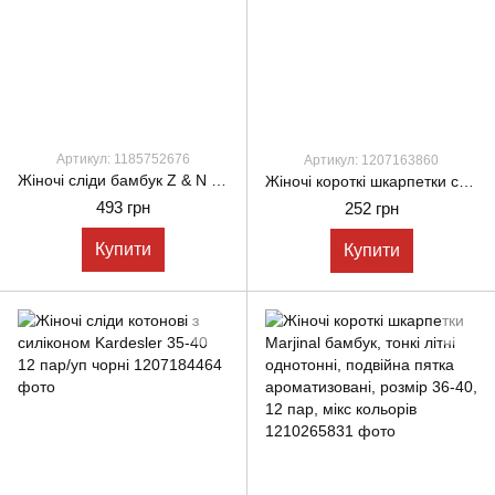
Артикул: 1185752676
Артикул: 1207163860
Жіночі сліди бамбук Z & N однотонні з силіконовою п'ятою 36-40 12 пар/уп чорні
Жіночі короткі шкарпетки стрейчеві Montebello сіточка з 35-40 12 пар/уп білі
493 грн
252 грн
Купити
Купити