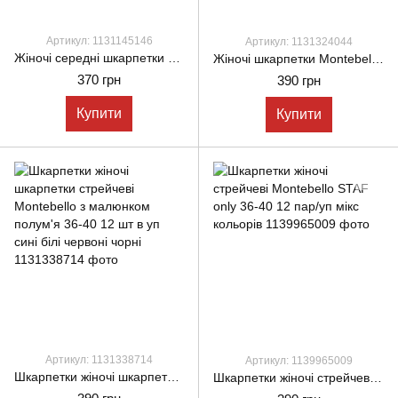
Артикул: 1131145146
Артикул: 1131324044
Жіночі середні шкарпетки Montebello, демісезонні з принтом сердечко розмір 36-40, 12пар\уп. мікс кольорів
Жіночі шкарпетки Montebello стрейчеві з написом стильні Trasher 36-40 12 шт в уп сині червоні
370 грн
390 грн
Купити
Купити
Артикул: 1131338714
Артикул: 1139965009
Шкарпетки жіночі шкарпетки стрейчеві Montebello з малюнком полум'я 36-40 12 шт в уп сині білі червоні чорні
Шкарпетки жіночі стрейчеві Montebello STAF only 36-40 12 пар/уп мікс кольорів