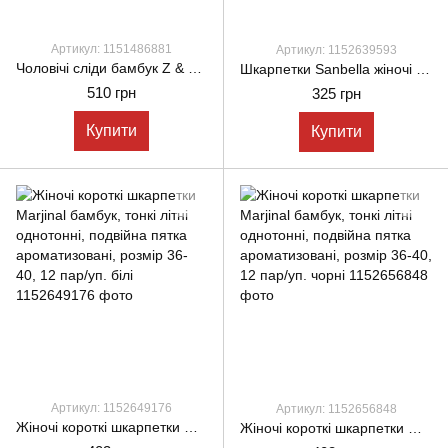
Артикул: 1151486881
Артикул: 1152639593
Чоловічі сліди бамбук Z & N однотонні з силіконом 40-44 12 пар/уп білі
Шкарпетки Sanbella жіночі котонові з окулярами губками сердечками 36-40 12 шт в уп мікс кольорів
510 грн
325 грн
Купити
Купити
Артикул: 1152649176
Артикул: 1152656848
Жіночі короткі шкарпетки Marjinal бамбук, тонкі літні однотонні, подвійна пятка ароматизовані, розмір 36-40, 12 пар/уп. білі
Жіночі короткі шкарпетки Marjinal бамбук, тонкі літні однотонні, подвійна пятка ароматизовані, розмір 36-40, 12 пар/уп. чорні