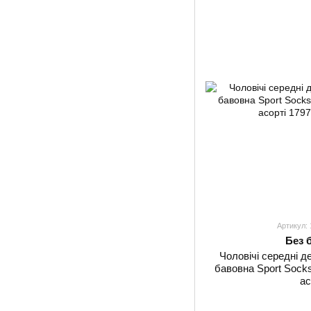
Артикул:
Без 
Чоловічі середні д
бавовна Sport Socks 
ас