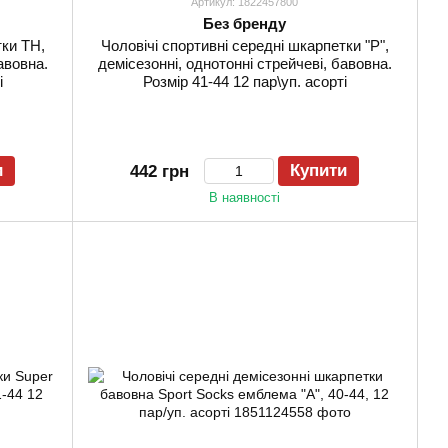
Артикул: 1822457800
Без бренду
тки ТН,
Чоловічі спортивні середні шкарпетки "Р",
авовна.
демісезонні, однотонні стрейчеві, бавовна.
і
Розмір 41-44 12 пар\уп. асорті
и
Купити
442 грн
В наявності