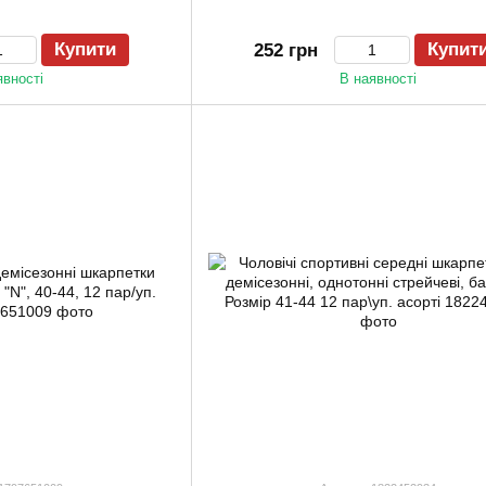
Купити
Купит
252 грн
явності
В наявності