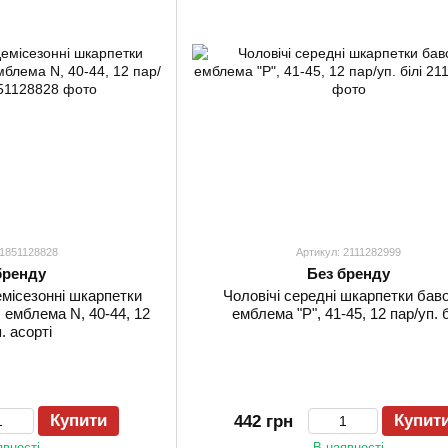
 1851128828
Артикул: 2111282999
бренду
Без бренду
емісезонні шкарпетки
Чоловічі середні шкарпетки бав
 емблема N, 40-44, 12
емблема "Р", 41-45, 12 пар/уп. б
. асорті
Купити
Купит
442 грн
явності
В наявності