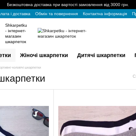
Безкоштовна доставка при вартості замовлення від 3000 грн.
лата і доставка
Обмін та повернення
Контактна інформація
П
Shkarpetku
- інтернет-
магазин
шкарпеток
етки
Жіночі шкарпетки
Дитячі шкарпетки
ортивні чоловічі шкарпетки
 шкарпетки
С