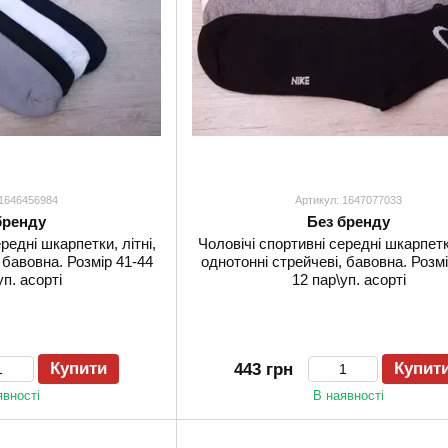
 1646456984
Артикул: 1647077033
бренду
Без бренду
редні шкарпетки, літні,
Чоловічі спортивні середні шкарпетки
 бавовна. Розмір 41-44
однотонні стрейчеві, бавовна. Розмі
уп. асорті
12 пар\уп. асорті
Купити
Купит
443 грн
явності
В наявності