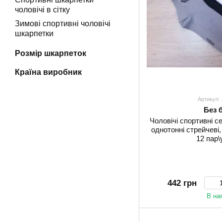
чоловічі в сітку
Зимові спортивні чоловічі
шкарпетки
Розмір шкарпеток
Країна виробник
Артикул:
Без 
Чоловічі спортивні се
однотонні стрейчеві,
12 пар\
442 грн
В на