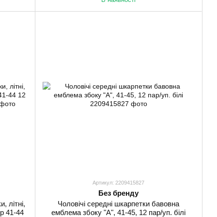
Артикул: 2209415827
Без бренду
, літні,
Чоловічі середні шкарпетки бавовна
р 41-44
емблема збоку "А", 41-45, 12 пар/уп. білі