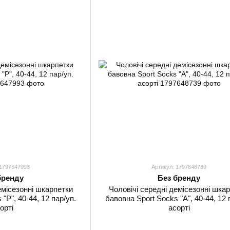
 1797647993
Артикул: 1797648739
бренду
Без бренду
емісезонні шкарпетки
Чоловічі середні демісезонні шка
"Р", 40-44, 12 пар/уп.
бавовна Sport Socks "А", 40-44, 12 
орті
асорті