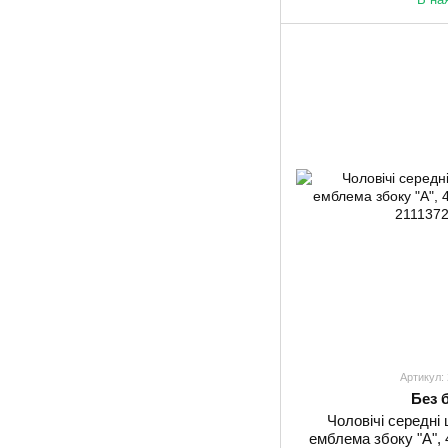
Артикул:
Без 
Чоловічі середні
емблема збоку "А", 4