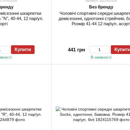
 1797651009
Артикул: 1822452934
бренду
Без бренду
емісезонні шкарпетки
Чоловічі спортивні середні шкарпе
"N", 40-44, 12 пар/уп.
демісезонні, однотонні стрейчеві, б
орті
Розмір 41-44 12 пар\уп. асорт
Купити
Купит
441 грн
явності
В наявності