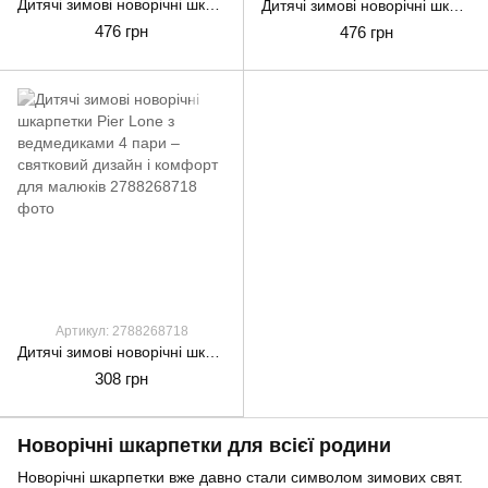
Дитячі зимові новорічні шкарпетки KARDESLER з антиковзним малюнком 6 пар – комфорт і святковий настрій
Дитячі зимові новорічні шкарпетки KARDESLER з антиковзним малюнком 6 пар – комфорт і святковий настрій
476 грн
476 грн
Артикул: 2788268718
Дитячі зимові новорічні шкарпетки Pier Lone з ведмедиками 4 пари – святковий дизайн і комфорт для малюків
308 грн
Новорічні шкарпетки для всієї родини
Новорічні шкарпетки вже давно стали символом зимових свят.