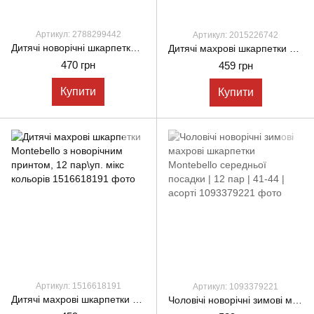
Артикул: 2788299442
Артикул: 2015226742
Дитячі новорічні шкарпетки Pe.Chitto з принтами 12 пар – яскравий святковий настрій і комфорт для дітей
Дитячі махрові шкарпетки Montebello з новорічним принтом, 12 пар\уп. мікс кольорів
470 грн
459 грн
Купити
Купити
Артикул: 1516618191
Артикул: 1093379221
Дитячі махрові шкарпетки Montebello з новорічним принтом, 12 пар\уп. мікс кольорів
Чоловічі новорічні зимові махрові шкарпетки Montebello середньої посадки | 12 пар | 41-44 | асорті