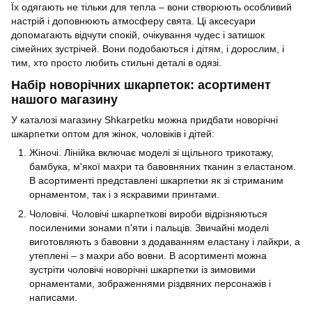
Їх одягають не тільки для тепла – вони створюють особливий
настрій і доповнюють атмосферу свята. Ці аксесуари
допомагають відчути спокій, очікування чудес і затишок
сімейних зустрічей. Вони подобаються і дітям, і дорослим, і
тим, хто просто любить стильні деталі в одязі.
Набір новорічних шкарпеток: асортимент
нашого магазину
У каталозі магазину Shkarpetku можна придбати новорічні
шкарпетки оптом для жінок, чоловіків і дітей:
Жіночі. Лінійка включає моделі зі щільного трикотажу,
бамбука, м'якої махри та бавовняних тканин з еластаном.
В асортименті представлені шкарпетки як зі стриманим
орнаментом, так і з яскравими принтами.
Чоловічі. Чоловічі шкарпеткові вироби відрізняються
посиленими зонами п'яти і пальців. Звичайні моделі
виготовляють з бавовни з додаванням еластану і лайкри, а
утеплені
–
з махри або вовни. В асортименті можна
зустріти чоловічі новорічні шкарпетки із зимовими
орнаментами, зображеннями різдвяних персонажів і
написами.