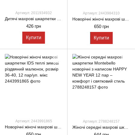
Артикул: 2011934932
Артикул: 2443984310
Дитячі махрові шкарпетки Kids Bella,ароматизовані з новорічним принтом, мікс кольорів. 12 пар/уп.
Новорічні жіночі махрові шкарпетки IDS теплі зимові із Сантою, розмір 36-40, 12 пар/уп. мікс
426 грн
650 грн
Купити
Купити
Артикул: 2443991865
Артикул: 2788248157
Новорічні жіночі махрові шкарпетки IDS теплі зимові різдвяний малюнок, розмір 36-40, 12 пар/уп. мікс
Жіночі середні махрові шкарпетки Montebello новорічні з написом HAPPY NEW YEAR 12 пар – комфорт і святковий стиль
650 грн
644 грн