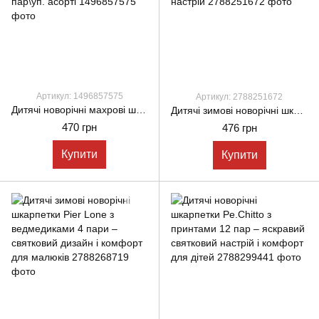
Артикул: 1496857575
Артикул: 2788251672
Дитячі новорічні махрові шкарпетки CEBURASHKA, зимові теплі для хлопчиків і дівчат з Санта Клаусом, 12 пар\уп. асорті
Дитячі зимові новорічні шкарпетки KARDESLER з антиковзним малюнком 6 пар – комфорт і святковий настрій
470 грн
476 грн
Купити
Купити