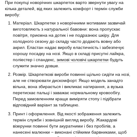
При покупці новорічних шкарпеток варто звернути увагу на
кілька деталей, від яких залежить комфорт і термін служби
виробу:
Матеріал. Шкарпетки з новорічними мотивами зазвичай
виготовляють з натуральної бавовни: вона пропускає
повітря, приємна на дотик і не подразнює шкіру. Для
холодного сезону до складу часто додають вовну або
акрил. Еластан надає виробу еластичність і забезпечує
хорошу посадку на нозі. Якщо в складі присутні лайкра,
поліестер і спандекс,
зимові чоловічі шкарпетки
будуть
служити значно довше.
Розмір. Шкарпеткові вироби повинні щільно сидіти на нозі,
але не створювати дискомфорт. Якщо модель занадто
вільна, вона збирається і викликає натирання, а вузька
перетискає пальці і заважає нормальному кровообігу.
Перед замовленням краще виміряти стопу і підібрати
відповідний варіант за таблицею.
Принт і оформлення. Від якості зображення залежить
термін служби і зовнішній вигляд виробу. Жакардові
візерунки повинні бути акуратними і без пробілів, а
нанесені малюнки − виконані стійкими барвниками, щоб