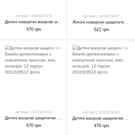
Артикул: 1496857576
Артикул: 1978123437
Дитячі новорічні махрові шкарпетки CEBURASHKA, зимові теплі для хлопчиків і дівчат з Санта Клаусом, 12 пар\уп. асорті
Жіночі новорічні шкарпетки-валянки Calze More махрові теплі новорічний принт 6 пар/уп мікс кольорів
470 грн
521 грн
Артикул: 2011929512
Артикул: 2011929513
Дитячі махрові шкарпетки Бемби,ароматизовані з новорічним принтом, мікс кольорів. 12 пар/уп.
Дитячі махрові шкарпетки Бемби,ароматизовані з новорічним принтом, мікс кольорів. 12 пар/уп.
470 грн
470 грн