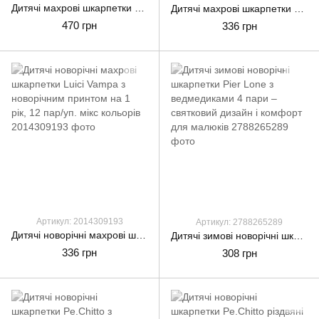
Дитячі махрові шкарпетки Бемби,ароматизовані з новорічним принтом, мікс кольорів. 12 пар/уп.
Дитячі махрові шкарпетки шкарпетки новорічні для хлопчиків і дівчат CEBURASHKA з сніговиком, 1 рік, 12 пар/уп
470 грн
336 грн
Артикул: 2014309193
Артикул: 2788265289
Дитячі новорічні махрові шкарпетки Luici Vampa з новорічним принтом на 1 рік, 12 пар/уп. мікс кольорів
Дитячі зимові новорічні шкарпетки Pier Lone з ведмедиками 4 пари – святковий дизайн і комфорт для малюків
336 грн
308 грн