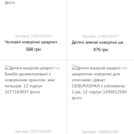
Артикул: 2436710335
Артикул: 2788255377
Чоловічі новорічні шкарпетки Kardesler, середні зимовімахрові Новорічний принт, розмір 40-46 6 пар/уп. мікс кольорів
Дитячі зимові новорічні шкарпетки KARDESLER з антиковзним малюнком 6 пар – комфорт і святковий настрій
588 грн
476 грн
Артикул: 1077163837
Артикул: 1496812580