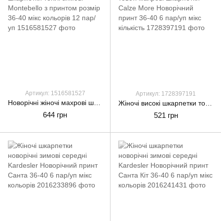
Артикул: 1516581527
Артикул: 1728397191
Новорічні жіночі махрові шкарпетки теплі зимові Montebello з принтом розмір 36-40 мікс кольорів 12 пар/уп
Жіночі високі шкарпетки товсті махрові шкарпетки Calze More Новорічний принт 36-40 6 пар/уп мікс кількість
644 грн
521 грн