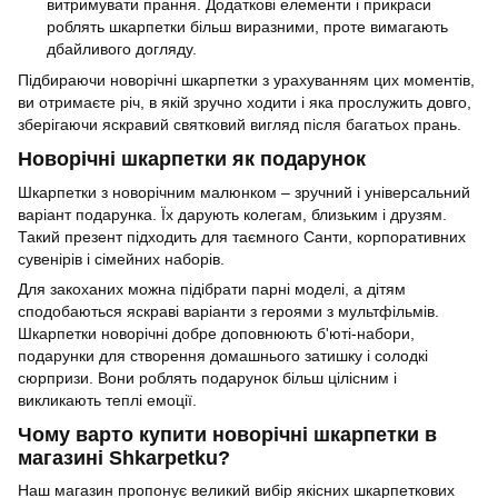
витримувати прання. Додаткові елементи і прикраси
роблять шкарпетки більш виразними, проте вимагають
дбайливого догляду.
Підбираючи новорічні шкарпетки з урахуванням цих моментів,
ви отримаєте річ, в якій зручно ходити і яка прослужить довго,
зберігаючи яскравий святковий вигляд після багатьох прань.
Новорічні шкарпетки як подарунок
Шкарпетки з новорічним малюнком – зручний і універсальний
варіант подарунка. Їх дарують колегам, близьким і друзям.
Такий презент підходить для таємного Санти, корпоративних
сувенірів і сімейних наборів.
Для закоханих можна підібрати парні моделі, а дітям
сподобаються яскраві варіанти з героями з мультфільмів.
Шкарпетки новорічні добре доповнюють б'юті-набори,
подарунки для створення домашнього затишку і солодкі
сюрпризи. Вони роблять подарунок більш цілісним і
викликають теплі емоції.
Чому варто купити новорічні шкарпетки в
магазині Shkarpetku?
Наш магазин пропонує великий вибір якісних шкарпеткових