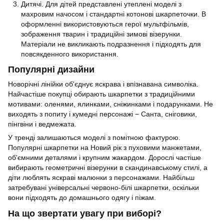
Дитячі. Для дітей представлені утеплені моделі з
махровим начосом і стандартні котонові шкарпеточки. В
оформленні використовуються герої мультфільмів,
зображення тварин і традиційні зимові візерунки.
Матеріали не викликають подразнення і підходять для
повсякденного використання.
Популярні дизайни
Новорічні лінійки об'єднує яскрава і впізнавана символіка.
Найчастіше покупці обирають шкарпетки з традиційними
мотивами: оленями, ялинками, сніжинками і подарунками. Не
виходять з попиту і кумедні персонажі − Санта, сніговики,
пінгвіни і ведмежата.
У тренді залишаються моделі з помітною фактурою.
Популярні шкарпетки на Новий рік з пуховими манжетами,
об'ємними деталями і крупним жакардом. Дорослі частіше
вибирають геометричні візерунки в скандинавському стилі, а
діти люблять яскраві малюнки з персонажами. Найбільш
затребувані універсальні червоно-білі шкарпетки, оскільки
вони підходять до домашнього одягу і піжам.
На що звертати увагу при виборі?