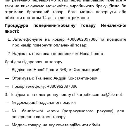
Ми ретельно перевіряємо товар перед відправкою, але все ж
таки не виключаємо можливість виробничого браку. Якщо Ви
отримали бракований товар, його можна повернути або
обміняти протягом 14 днів з дня отримання.
Процедура повернення/обміну товару Неналежної
якості:
Зателефонуйте на номер +380962897886 та повідомте
про намір повернути оплачений товар;
Надішліть нам товар перевізником Нова Пошта.
Дані для відправлення товару:
Відділення Нової Пошти №8, м. Хмельницкий
Отримувач: Ткаченко Андрій Констянтинович
Номер телефону: +380962897886
3. Повідомте на електронну пошту shkarpetkucomua@ukr.net
№ декларації надісланої посилки
№ банківської картки (розрахункового рахунку) для
повернення вартості товару
Модель товару, на яку хочете здійснити обмін