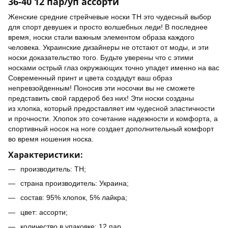
36-40 12 пар/уп ассорти
Женские средние стрейчевые носки TH это чудесный выбор
для спорт девушек и просто волшебных леди! В последнее
время, носки стали важным элементом образа каждого
человека. Украинские дизайнеры не отстают от моды, и эти
носки доказательство того. Будьте уверены что с этими
носками острый глаз окружающих точно упадет именно на вас
Современный принт и цвета создадут ваш образ
непревзойденным! Поносив эти носочки вы не сможете
представить свой гардероб без них! Эти носки созданы
из хлопка, который предоставляет им чудесной эластичности
и прочности. Хлопок это сочетание надежности и комфорта, а
спортивный носок на ноге создает дополнительный комфорт
во время ношения носка.
Характеристики:
производитель: TH;
страна производитель: Украина;
состав: 95% хлопок, 5% лайкра;
цвет: ассорти;
количество в упаковке: 12 пар