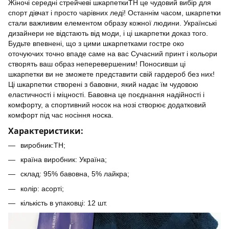
Жіночі середні стрейчеві шкарпеткиTH це чудовий вибір для
спорт дівчат і просто чарівних леді! Останнім часом, шкарпетки
стали важливим елементом образу кожної людини. Українські
дизайнери не відстають від моди, і ці шкарпетки доказ того.
Будьте впевнені, що з цими шкарпетками гостре око
оточуючих точно впаде саме на вас Сучасний принт і кольори
створять ваш образ неперевершеним! Поносивши ці
шкарпетки ви не зможете представити свій гардероб без них!
Ці шкарпетки створені з бавовни, який надає їм чудовою
еластичності і міцності. Бавовна це поєднання надійності і
комфорту, а спортивний носок на нозі створює додатковий
комфорт під час носіння носка.
Характеристики:
виробник:TH;
країна виробник: Україна;
склад: 95% бавовна, 5% лайкра;
колір: асорті;
кількість в упаковці: 12 шт.