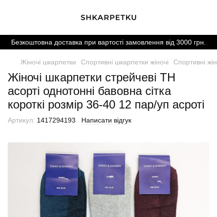
Безкоштовна доставка при вартості замовлення від 3000 грн.
Жіночі шкарпетки
Спортивні шкарпетки жіночі
Спортивні жін
Жіночі шкарпетки стрейчеві TH
асорті однотонні бавовна сітка
короткі розмір 36-40 12 пар/уп асроті
Артикул:
1417294193
Написати відгук