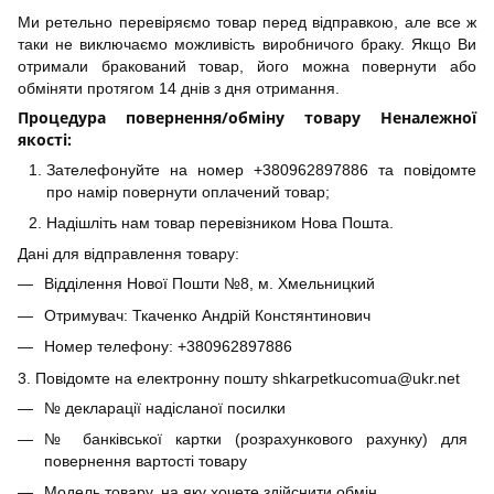
Ми ретельно перевіряємо товар перед відправкою, але все ж
таки не виключаємо можливість виробничого браку. Якщо Ви
отримали бракований товар, його можна повернути або
обміняти протягом 14 днів з дня отримання.
Процедура повернення/обміну товару Неналежної
якості:
Зателефонуйте на номер +380962897886 та повідомте
про намір повернути оплачений товар;
Надішліть нам товар перевізником Нова Пошта.
Дані для відправлення товару:
Відділення Нової Пошти №8, м. Хмельницкий
Отримувач: Ткаченко Андрій Констянтинович
Номер телефону: +380962897886
3. Повідомте на електронну пошту shkarpetkucomua@ukr.net
№ декларації надісланої посилки
№ банківської картки (розрахункового рахунку) для
повернення вартості товару
Модель товару, на яку хочете здійснити обмін