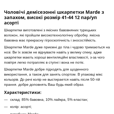
Чоловічі демісезонні шкарпетки Marde з
запахом, високі розмір 41-44 12 пар/уп
асорті
Шкарпетки виготовлені з якісних бавовняних турецьких
волокон, які пройшли високотехнологічну обробку. якісна
бавовна має прекрасну гігроскопічність і зносостійкість.
Шкарпетки Marde дуже приємні до тіла і чудово тримаються на
нозі. Ви їх зовсім не відчуваєте навіть у велику спеку, адже
шкарпетки мають хороші вентиляційні властивості, з-за чого
повітря легко потрапляє в ступні і вона не потіє.
Шкарпетки Marde добре підходять для щоденного
використання, а також для занять спортом. В упаковці мікс
кольорів. До речі колір не выстирается навіть після 50-тій
прання. добре доповнять Ваш будь-який образ.
Характеристики:
склад: 85% бавовна, 10% лайкра, 5% еластан;
колір: асорті;
виробник: Marde;