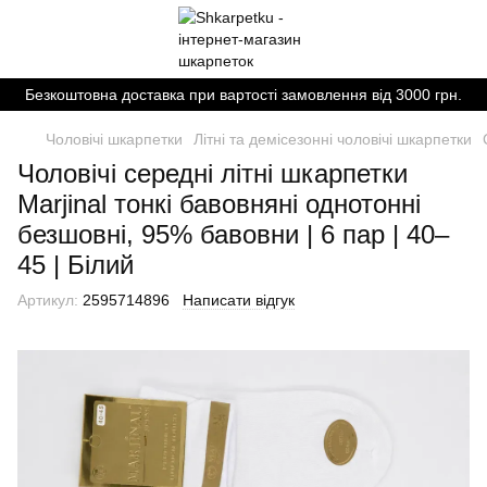
Безкоштовна доставка при вартості замовлення від 3000 грн.
Чоловічі шкарпетки
Літні та демісезонні чоловічі шкарпетки
Чоловічі середні літні шкарпетки
Marjinal тонкі бавовняні однотонні
безшовні, 95% бавовни | 6 пар | 40–
45 | Білий
Артикул:
2595714896
Написати відгук