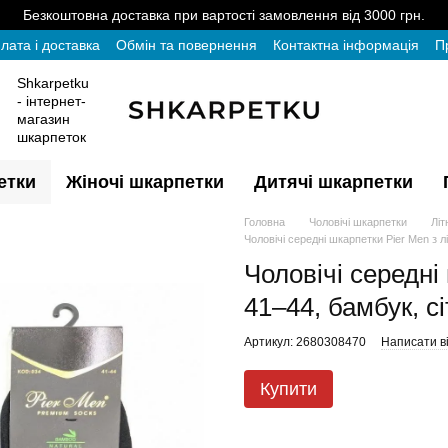
Безкоштовна доставка при вартості замовлення від 3000 грн.
лата і доставка
Обмін та повернення
Контактна інформація
П
Shkarpetku
- інтернет-
магазин
шкарпеток
етки
Жіночі шкарпетки
Дитячі шкарпетки
Головна
Чоловічі шкарпетки
Літ
Чоловічі середні шкарпетки Pier Men з лі
Чоловічі середні
41–44, бамбук, сі
Артикул: 2680308470
Написати ві
Купити