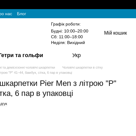
ро нас
Блог
Графік роботи:
Будні: 10:00–20:00
Мій кошик
Сб: 11:00–18:00
Неділя: Вихідний
Гетри та гольфи
Укр
ні та демісезонні чоловічі шкарпетки
Чоловічі шкарпетки в сітку
трою "P" 41–44, бамбук, сітка, 6 пар в упаковці
 шкарпетки Pier Men з літрою "P"
тка, 6 пар в упаковці
дгук