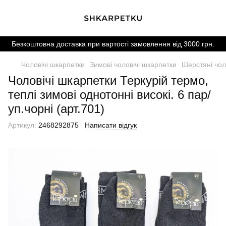
Безкоштовна доставка при вартості замовлення від 3000 грн.
Чоловічі шкарпетки
Зимові чоловічі шкарпетки
Шерстяні чол
Чоловічі шкарпетки Теркурій термо,
теплі зимові однотонні високі. 6 пар/
уп.чорні (арт.701)
Артикул:
2468292875
Написати відгук