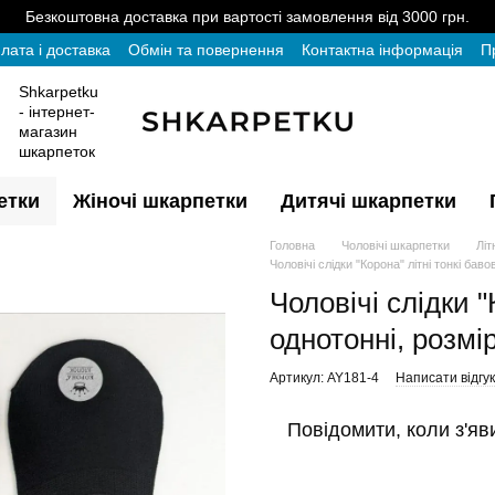
Безкоштовна доставка при вартості замовлення від 3000 грн.
лата і доставка
Обмін та повернення
Контактна інформація
П
Shkarpetku
- інтернет-
магазин
шкарпеток
етки
Жіночі шкарпетки
Дитячі шкарпетки
Головна
Чоловічі шкарпетки
Літ
Чоловічі слідки "Корона" літні тонкі баво
Чоловічі слідки "
однотонні, розмір
Артикул: AY181-4
Написати відгук
Повідомити, коли з'яв