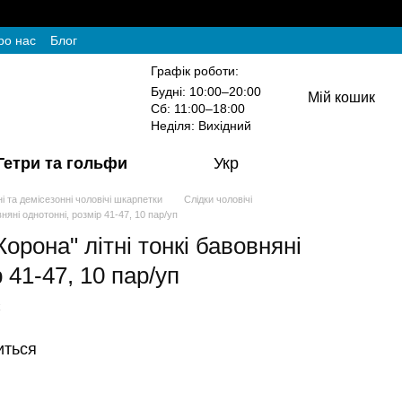
ро нас
Блог
Графік роботи:
Будні: 10:00–20:00
Мій кошик
Сб: 11:00–18:00
Неділя: Вихідний
Гетри та гольфи
Укр
ні та демісезонні чоловічі шкарпетки
Слідки чоловічі
вняні однотонні, розмір 41-47, 10 пар/уп
Корона" літні тонкі бавовняні
 41-47, 10 пар/уп
иться