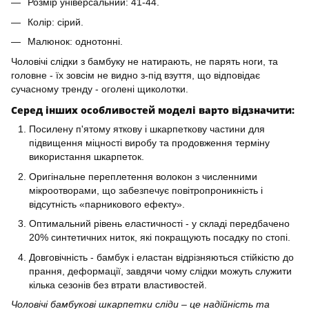
Розмір універсальний: 41-44.
Колір: сірий.
Малюнок: однотонні.
Чоловічі слідки з бамбуку не натирають, не парять ноги, та
головне - їх зовсім не видно з-під взуття, що відповідає
сучасному тренду - оголені щиколотки.
Серед інших особливостей моделі варто відзначити:
Посилену п'ятому яткову і шкарпеткову частини для
підвищення міцності виробу та продовження терміну
використання шкарпеток.
Оригінальне переплетення волокон з численними
мікроотворами, що забезпечує повітропроникність і
відсутність «парникового ефекту».
Оптимальний рівень еластичності - у складі передбачено
20% синтетичних ниток, які покращують посадку по стопі.
Довговічність - бамбук і еластан відрізняються стійкістю до
прання, деформації, завдячи чому слідки можуть служити
кілька сезонів без втрати властивостей.
Чоловічі бамбукові шкарпетки сліди – це надійність та