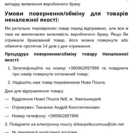
випадку виявлення виробничого браку.
Умови повернення/обміну для товарів
неналежної якості:
Ми ретельно перевіряємо товар перед відправкою, але все ж
таки не виключаємо можливість виробничого браку. Якщо Ви
отримали бракований товар, його можна повернути або
обміняти протягом 14 днів з дня отримання.
Процедура повернення/обміну товару Неналежної
якості:
Зателефонуйте на номер +380962897886 та повідомте
про намір повернути оплачений товар;
Надішліть нам товар перевізником Нова Пошта.
Дані для відправлення товару:
Відділення Нової Пошти №8, м. Хмельницкий
Отримувач: Ткаченко Андрій Констянтинович
Номер телефону: +380962897886
3. Повідомте на електронну пошту shkarpetkucomua@ukr.net
№ декларації надісланої посилки