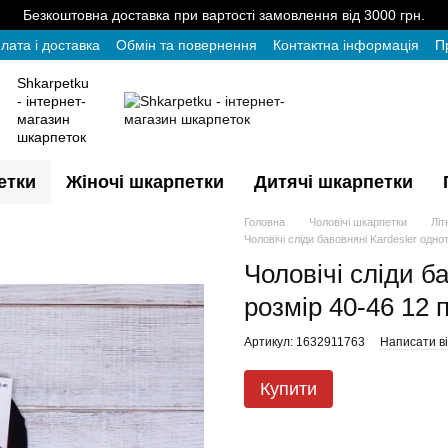
Безкоштовна доставка при вартості замовлення від 3000 грн.
лата і доставка
Обмін та повернення
Контактна інформація
П
Shkarpetku
- інтернет-
магазин
шкарпеток
етки
Жіночі шкарпетки
Дитячі шкарпетки
Головна
Чоловічі шкарпетки
Літ
Чоловічі сліди бавовняні Kardesler одно
Чоловічі сліди б
розмір 40-46 12 
Артикул: 1632911763
Написати ві
Купити