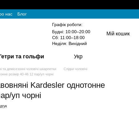
ро нас
Блог
Графік роботи:
Будні: 10:00–20:00
Мій кошик
Сб: 11:00–18:00
Неділя: Вихідний
Гетри та гольфи
Укр
ні та демісезонні чоловічі шкарпетки
Слідки чоловічі
тонне розмір 40-46 12 пар/уп чорні
авовняні Kardesler однотонне
пар/уп чорні
дгук