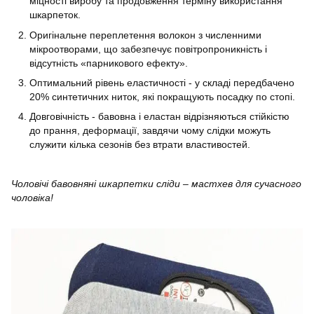
міцності виробу та продовження терміну використання
шкарпеток.
Оригінальне переплетення волокон з численними
мікроотворами, що забезпечує повітропроникність і
відсутність «парникового ефекту».
Оптимальний рівень еластичності - у складі передбачено
20% синтетичних ниток, які покращують посадку по стопі.
Довговічність - бавовна і еластан відрізняються стійкістю
до прання, деформації, завдячи чому слідки можуть
служити кілька сезонів без втрати властивостей.
Чоловічі бавовняні шкарпетки сліди – мастхев для сучасного
чоловіка!