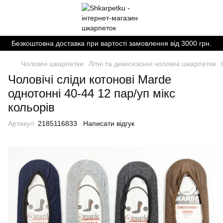
Безкоштовна доставка при вартості замовлення від 3000 грн.
Чоловічі шкарпетки
Літні та демісезонні чоловічі шкарпетки
Чоловічі сліди котонові Marde
однотонні 40-44 12 пар/уп мікс
кольорів
Артикул:
2185116833
Написати відгук