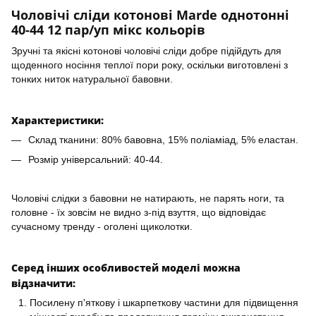
Чоловічі сліди котонові Marde однотонні
40-44 12 пар/уп мікс кольорів
Зручні та якісні котонові чоловічі сліди добре підійдуть для
щоденного носіння теплої пори року, оскільки виготовлені з
тонких ниток натуральної бавовни.
Характеристики:
Склад тканини: 80% бавовна, 15% поліаміад, 5% еластан.
Розмір універсальний: 40-44.
Чоловічі слідки з бавовни не натирають, не парять ноги, та
головне - їх зовсім не видно з-під взуття, що відповідає
сучасному тренду - оголені щиколотки.
Серед інших особливостей моделі можна
відзначити:
Посилену п'яткову і шкарпеткову частини для підвищення