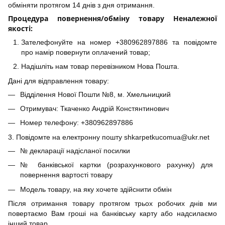
обміняти протягом 14 днів з дня отримання.
Процедура повернення/обміну товару Неналежної
якості:
Зателефонуйте на номер +380962897886 та повідомте
про намір повернути оплачений товар;
Надішліть нам товар перевізником Нова Пошта.
Дані для відправлення товару:
Відділення Нової Пошти №8, м. Хмельницкий
Отримувач: Ткаченко Андрій Констянтинович
Номер телефону: +380962897886
3. Повідомте на електронну пошту shkarpetkucomua@ukr.net
№ декларації надісланої посилки
№ банківської картки (розрахункового рахунку) для
повернення вартості товару
Модель товару, на яку хочете здійснити обмін
Після отримання товару протягом трьох робочих днів ми
повертаємо Вам гроші на банківську карту або надсилаємо
інший товар.