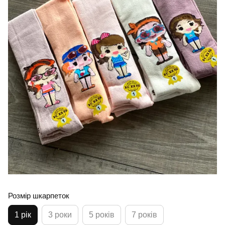
Розмір шкарпеток
1 рік
3 роки
5 років
7 років