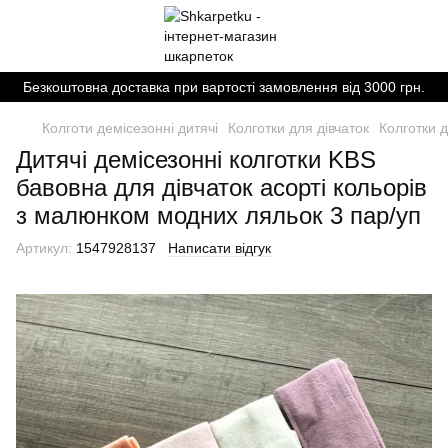
Безкоштовна доставка при вартості замовлення від 3000 грн.
Колготи демісезонні дитячі
Колготки для дівчаток
Колготки д
Дитячі демісезонні колготки KBS
бавовна для дівчаток асорті кольорів
з малюнком модних ляльок 3 пар/уп
Артикул:
1547928137
Написати відгук