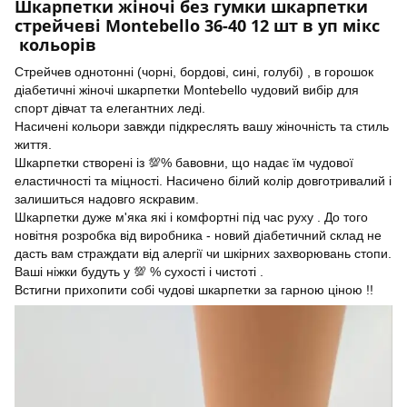
Шкарпетки жіночі без гумки шкарпетки
стрейчеві Montebello 36-40 12 шт в уп мікс
кольорів
Стрейчев однотонні (чорні, бордові, сині, голубі) , в горошок
діабетичні жіночі шкарпетки Montebello чудовий вибір для
спорт дівчат та елегантних леді.
Насичені кольори завжди підкреслять вашу жіночність та стиль
життя.
Шкарпетки створені із 💯% бавовни, що надає їм чудової
еластичності та міцності. Насичено білий колір довготривалий і
залишиться надовго яскравим.
Шкарпетки дуже м'яка які і комфортні під час руху . До того
новітня розробка від виробника - новий діабетичний склад не
дасть вам страждати від алергії чи шкірних захворювань стопи.
Ваші ніжки будуть у 💯 % сухості і чистоті .
Встигни прихопити собі чудові шкарпетки за гарною ціною !!