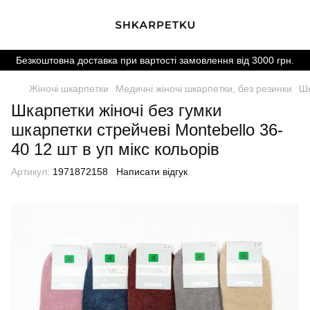
Безкоштовна доставка при вартості замовлення від 3000 грн.
Жіночі шкарпетки
Медичні жіночі шкарпетки, без резинки
Шк
Шкарпетки жіночі без гумки
шкарпетки стрейчеві Montebello 36-
40 12 шт в уп мікс кольорів
Артикул:
1971872158
Написати відгук