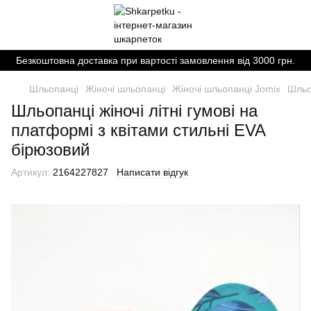
Безкоштовна доставка при вартості замовлення від 3000 грн.
Шльопанці
Жіночі шльопанці
Жіночі шльопанці Jomix
Шльоп
Шльопанці жіночі літні гумові на
платформі з квітами стильні EVA
бірюзовий
Артикул:
2164227827
Написати відгук