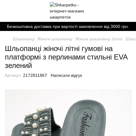
Безкоштовна доставка при вартості замовлення від 3000 грн.
Шльопанці
Жіночі шльопанці
Жіночі шльопанці Jomix
Шльо
Шльопанці жіночі літні гумові на
платформі з перлинами стильні EVA
зелений
Артикул:
2172811867
Написати відгук