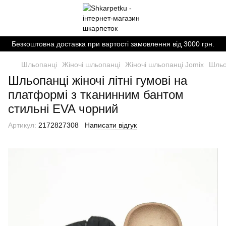
Безкоштовна доставка при вартості замовлення від 3000 грн.
Шльопанці
Жіночі шльопанці
Жіночі шльопанці Jomix
Шльо
Шльопанці жіночі літні гумові на
платформі з тканинним бантом
стильні EVA чорний
Артикул:
2172827308
Написати відгук