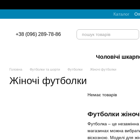
Перейти до основного контенту
Каталог
Оп
+38 (096) 289-78-86
Чоловічі шкарп
Головна
Футболки та шорти
Футболки
Жіночі футболки
Жіночі футболки
Немає товарів
Футболки жіноч
Футболка – це незамінна 
магазинах можна вибрати
віскозною. Моделі для ж