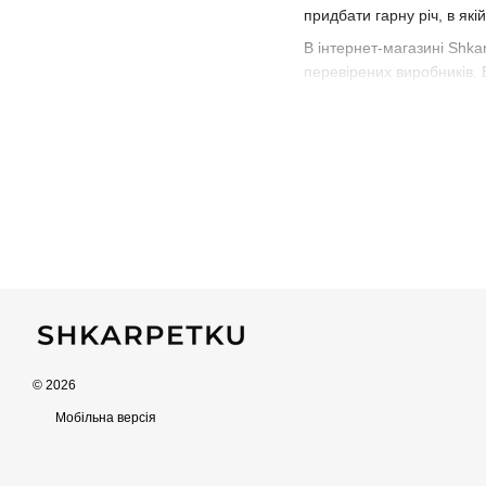
придбати гарну річ, в які
В інтернет-магазині Shka
перевірених виробників. 
зручною транспортною к
Футболка базов
Першими такий одяг почал
користуватися попитом се
рукавом.
У 60-х роках з'явилася т
писати слогани компаній
Жіноча футболка може бу
Футболки жіночі бувають д
поло − виріб із коміро
© 2026
лонгслів − з довгим р
Мобільна версія
спортивна − обтислий 
кроп-топ − коротка жі