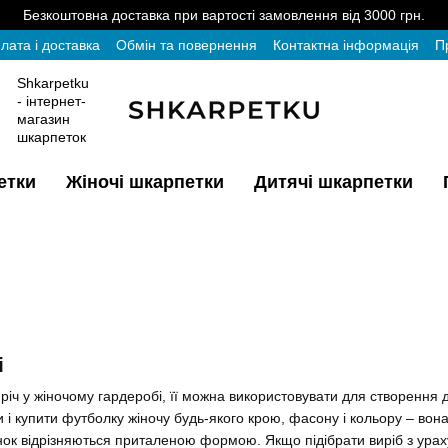
Безкоштовна доставка при вартості замовлення від 3000 грн.
лата і доставка
Обмін та повернення
Контактна інформація
П
Shkarpetku
- інтернет-
магазин
шкарпеток
етки
Жіночі шкарпетки
Дитячі шкарпетки
і
річ у жіночому гардеробі, її можна використовувати для створення д
 і купити футболку жіночу будь-якого крою, фасону і кольору – в
інок відрізняються приталеною формою. Якщо підібрати виріб з ура