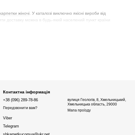
карпетки жіночі
. У каталозі виключно якісні вироби від
ити доставку можна в будь-який населений пункт країни
облений спеціально для солдатів, але швидко почав
, коли з'явився на екранах кінотеатрів у кофті з коротким
к інструмент реклами. На лицьовій стороні або на спині почали
оже бути 0-подібною або V-подібною.
Контактна інформація
+38 (096) 289-78-86
вулиця Геологів, 8, Хмельницький,
Хмельницька область, 29000
Передзвонити вам?
Мапа проїзду
Viber
Telegram
shkarpetkucomua@ukr.net