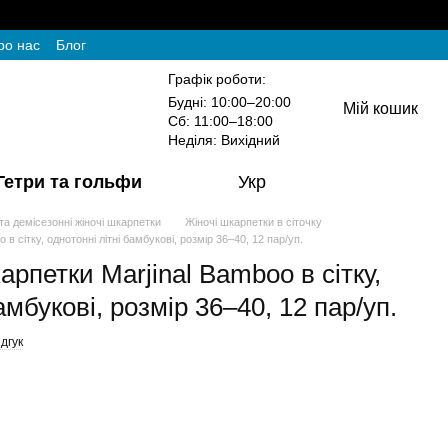
ро нас
Блог
Графік роботи:
Будні: 10:00–20:00
Мій кошик
Сб: 11:00–18:00
Неділя: Вихідний
Гетри та гольфи
Укр
 та демісезонні жіночі шкарпетки
Жіночі шкарпетки в сіточку
 в сітку, однотонні літні бамбукові, розмір 36–40, 12 пар/уп.
арпетки Marjinal Bamboo в сітку,
амбукові, розмір 36–40, 12 пар/уп.
дгук