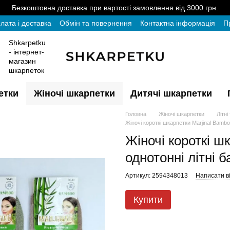
Безкоштовна доставка при вартості замовлення від 3000 грн.
лата і доставка
Обмін та повернення
Контактна інформація
П
Shkarpetku
- інтернет-
магазин
шкарпеток
етки
Жіночі шкарпетки
Дитячі шкарпетки
Головна
Жіночі шкарпетки
Літні
Жіночі короткі шкарпетки Marjinal Bamboo
Жіночі короткі шк
однотонні літні б
Артикул: 2594348013
Написати ві
Купити